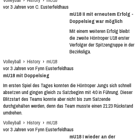
Volleyball
›
History
›
mU18
vor 3 Jahren von C. Eusterfeldhaus
mU18 II mit erneutem Erfolg -
Doppelsieg war möglich
Mit einem weiteren Erfolg bleibt
die zweite Höntroper U18 erster
Verfolger der Spitzengruppe in der
Bezirksliga.
Volleyball
›
History
›
mU18
vor 3 Jahren von Fynn Eusterfeldhaus
mU18 mit Doppelsieg
Im ersten Spiel des Tages konnten die Höntroper Jungs sich schnell
absetzen und gingen gleich zu Satzbeginn mit 4:0 in Führung. Dieser
Blitzstart des Teams konnte aber nicht bis zum Satzende
durchgehalten werden, denn das Team musste einen 21:23 Rückstand
umdrehen.
Volleyball
›
History
›
mU18
vor 3 Jahren von Fynn Eusterfeldhaus
mU18 I wieder an der