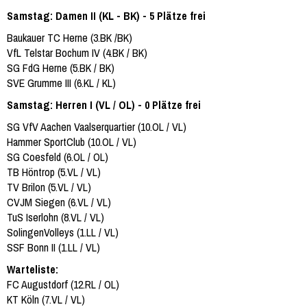
Samstag: Damen II (KL - BK) - 5 Plätze frei
Baukauer TC Herne (3.BK /BK)
VfL Telstar Bochum IV (4.BK / BK)
SG FdG Herne (5.BK / BK)
SVE Grumme III (6.KL / KL)
Samstag: Herren I (VL / OL) - 0 Plätze frei
SG VfV Aachen Vaalserquartier (10.OL / VL)
Hammer SportClub (10.OL / VL)
SG Coesfeld (6.OL / OL)
TB Höntrop (5.VL / VL)
TV Brilon (5.VL / VL)
CVJM Siegen (6.VL / VL)
TuS Iserlohn (8.VL / VL)
SolingenVolleys (1.LL / VL)
SSF Bonn II (1.LL / VL)
Warteliste:
FC Augustdorf (12.RL / OL)
KT Köln (7.VL / VL)