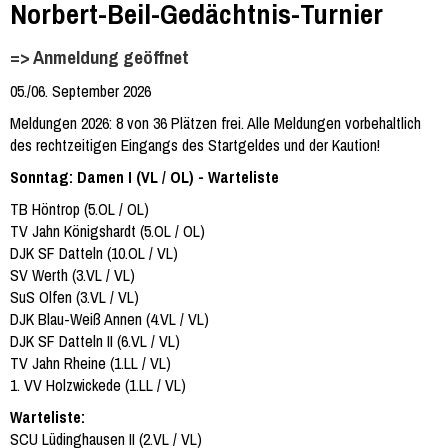
Norbert-Beil-Gedächtnis-Turnier
=> Anmeldung geöffnet
05./06. September 2026
Meldungen 2026: 8 von 36 Plätzen frei. Alle Meldungen vorbehaltlich
des rechtzeitigen Eingangs des Startgeldes und der Kaution!
Sonntag: Damen I (VL / OL) - Warteliste
TB Höntrop (5.OL / OL)
TV Jahn Königshardt (5.OL / OL)
DJK SF Datteln (10.OL / VL)
SV Werth (3.VL / VL)
SuS Olfen (3.VL / VL)
DJK Blau-Weiß Annen (4.VL / VL)
DJK SF Datteln II (6.VL / VL)
TV Jahn Rheine (1.LL / VL)
1. VV Holzwickede (1.LL / VL)
Warteliste:
SCU Lüdinghausen II (2.VL / VL)