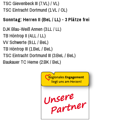
TSC Gievenbeck III (7.VL) / VL)
TSC Eintracht Dortmund (1.VL / OL)
Sonntag: Herren II (BeL / LL) - 3 Plätze frei
DJK Blau-Weiß Annen (3.LL / LL)
TB Höntrop II (4.LL / LL)
VV Schwerte (9.LL / BeL)
TB Höntrop III (1.BeL / BeL)
TSC Eintracht Dortmund III (3.BeL / BeL)
Baukauer TC Herne (2.BK / BeL)