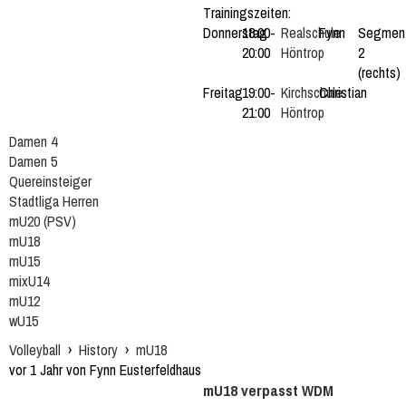
Trainingszeiten:
Donnerstag
18:00-
Realschule
Fynn
Segmen
20:00
Höntrop
2
(rechts)
Freitag
19:00-
Kirchschule
Christian
21:00
Höntrop
Damen 4
Damen 5
Quereinsteiger
Stadtliga Herren
mU20 (PSV)
mU18
mU15
mixU14
mU12
wU15
Volleyball
›
History
›
mU18
vor 1 Jahr von Fynn Eusterfeldhaus
mU18 verpasst WDM