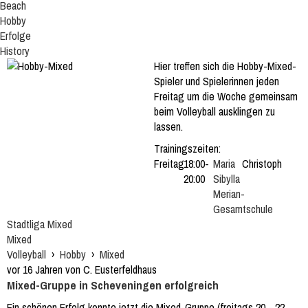
Beach
Hobby
Erfolge
History
Hier treffen sich die Hobby-Mixed-
Spieler und Spielerinnen jeden
Freitag um die Woche gemeinsam
beim Volleyball ausklingen zu
lassen.
Trainingszeiten:
Freitag
18:00-
Maria
Christoph
20:00
Sibylla
Merian-
Gesamtschule
Stadtliga Mixed
Mixed
Volleyball
›
Hobby
›
Mixed
vor 16 Jahren von C. Eusterfeldhaus
Mixed-Gruppe in Scheveningen erfolgreich
Ein schönen Erfolg konnte jetzt die Mixed-Gruppe (freitags 20 - 22