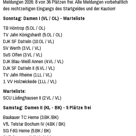
Meldungen 2026: 8 von 36 Plätzen frei. Alle Meldungen vorbehaltlich
des rechtzeitigen Eingangs des Startgeldes und der Kaution!
Sonntag: Damen I (VL / OL) - Warteliste
TB Höntrop (5.OL / OL)
TV Jahn Königshardt (5.OL / OL)
DJK SF Datteln (10.OL / VL)
SV Werth (3.VL / VL)
SuS Olfen (3.VL / VL)
DJK Blau-Weiß Annen (4.VL / VL)
DJK SF Datteln II (6.VL / VL)
TV Jahn Rheine (1.LL / VL)
1. VV Holzwickede (1.LL / VL)
Warteliste:
SCU Lüdinghausen II (2.VL / VL)
Samstag: Damen II (KL - BK) - 5 Plätze frei
Baukauer TC Herne (3.BK /BK)
VfL Telstar Bochum IV (4.BK / BK)
SG FdG Herne (5.BK / BK)