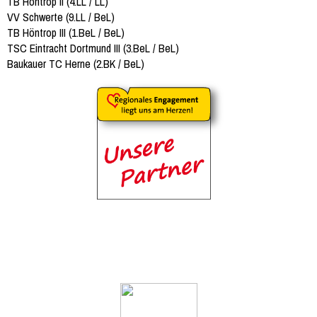
TB Höntrop II (4.LL / LL)
VV Schwerte (9.LL / BeL)
TB Höntrop III (1.BeL / BeL)
TSC Eintracht Dortmund III (3.BeL / BeL)
Baukauer TC Herne (2.BK / BeL)