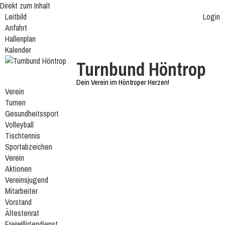
Direkt zum Inhalt
Leitbild
Login
Anfahrt
Hallenplan
Kalender
Turnbund Höntrop
Dein Verein im Höntroper Herzen!
Verein
Turnen
Gesundheitssport
Volleyball
Tischtennis
Sportabzeichen
Verein
Aktionen
Vereinsjugend
Mitarbeiter
Vorstand
Ältestenrat
Freiwilligendienst