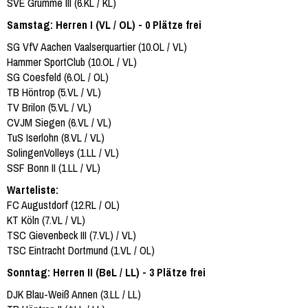
SVE Grumme III (6.KL / KL)
Samstag: Herren I (VL / OL) - 0 Plätze frei
SG VfV Aachen Vaalserquartier (10.OL / VL)
Hammer SportClub (10.OL / VL)
SG Coesfeld (6.OL / OL)
TB Höntrop (5.VL / VL)
TV Brilon (5.VL / VL)
CVJM Siegen (6.VL / VL)
TuS Iserlohn (8.VL / VL)
SolingenVolleys (1.LL / VL)
SSF Bonn II (1.LL / VL)
Warteliste:
FC Augustdorf (12.RL / OL)
KT Köln (7.VL / VL)
TSC Gievenbeck III (7.VL) / VL)
TSC Eintracht Dortmund (1.VL / OL)
Sonntag: Herren II (BeL / LL) - 3 Plätze frei
DJK Blau-Weiß Annen (3.LL / LL)