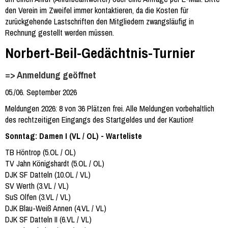
den Verein im Zweifel immer kontaktieren, da die Kosten für
zurückgehende Lastschriften den Mitgliedern zwangsläufig in
Rechnung gestellt werden müssen.
Norbert-Beil-Gedächtnis-Turnier
=> Anmeldung geöffnet
05./06. September 2026
Meldungen 2026: 8 von 36 Plätzen frei. Alle Meldungen vorbehaltlich
des rechtzeitigen Eingangs des Startgeldes und der Kaution!
Sonntag: Damen I (VL / OL) - Warteliste
TB Höntrop (5.OL / OL)
TV Jahn Königshardt (5.OL / OL)
DJK SF Datteln (10.OL / VL)
SV Werth (3.VL / VL)
SuS Olfen (3.VL / VL)
DJK Blau-Weiß Annen (4.VL / VL)
DJK SF Datteln II (6.VL / VL)