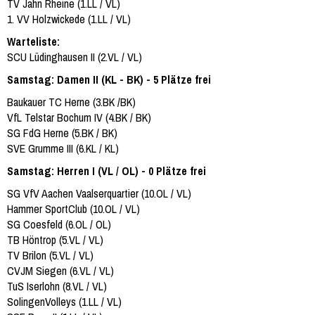
TV Jahn Rheine (1.LL / VL)
1. VV Holzwickede (1.LL / VL)
Warteliste:
SCU Lüdinghausen II (2.VL / VL)
Samstag: Damen II (KL - BK) - 5 Plätze frei
Baukauer TC Herne (3.BK /BK)
VfL Telstar Bochum IV (4.BK / BK)
SG FdG Herne (5.BK / BK)
SVE Grumme III (6.KL / KL)
Samstag: Herren I (VL / OL) - 0 Plätze frei
SG VfV Aachen Vaalserquartier (10.OL / VL)
Hammer SportClub (10.OL / VL)
SG Coesfeld (6.OL / OL)
TB Höntrop (5.VL / VL)
TV Brilon (5.VL / VL)
CVJM Siegen (6.VL / VL)
TuS Iserlohn (8.VL / VL)
SolingenVolleys (1.LL / VL)