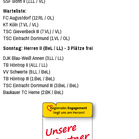
SSF Bonn II (1.LL / VL)
Warteliste:
FC Augustdorf (12.RL / OL)
KT Köln (7.VL / VL)
TSC Gievenbeck III (7.VL) / VL)
TSC Eintracht Dortmund (1.VL / OL)
Sonntag: Herren II (BeL / LL) - 3 Plätze frei
DJK Blau-Weiß Annen (3.LL / LL)
TB Höntrop II (4.LL / LL)
VV Schwerte (9.LL / BeL)
TB Höntrop III (1.BeL / BeL)
TSC Eintracht Dortmund III (3.BeL / BeL)
Baukauer TC Herne (2.BK / BeL)