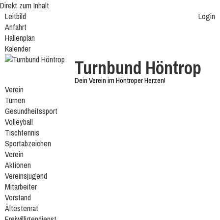
Direkt zum Inhalt
Leitbild
Login
Anfahrt
Hallenplan
Kalender
Turnbund Höntrop
Dein Verein im Höntroper Herzen!
Verein
Turnen
Gesundheitssport
Volleyball
Tischtennis
Sportabzeichen
Verein
Aktionen
Vereinsjugend
Mitarbeiter
Vorstand
Ältestenrat
Freiwilligendienst