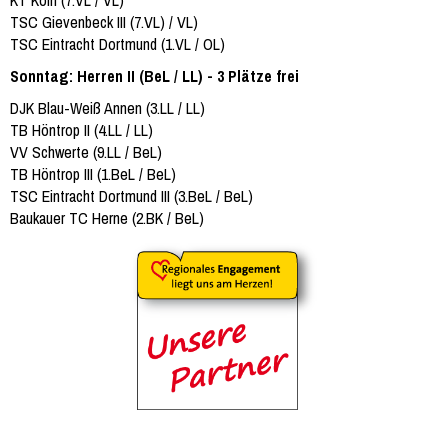
KT Köln (7.VL / VL)
TSC Gievenbeck III (7.VL) / VL)
TSC Eintracht Dortmund (1.VL / OL)
Sonntag: Herren II (BeL / LL) - 3 Plätze frei
DJK Blau-Weiß Annen (3.LL / LL)
TB Höntrop II (4.LL / LL)
VV Schwerte (9.LL / BeL)
TB Höntrop III (1.BeL / BeL)
TSC Eintracht Dortmund III (3.BeL / BeL)
Baukauer TC Herne (2.BK / BeL)