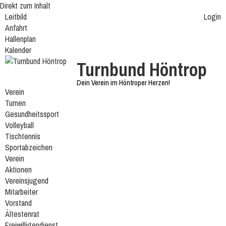
Direkt zum Inhalt
Leitbild
Login
Anfahrt
Hallenplan
Kalender
Turnbund Höntrop
Dein Verein im Höntroper Herzen!
Verein
Turnen
Gesundheitssport
Volleyball
Tischtennis
Sportabzeichen
Verein
Aktionen
Vereinsjugend
Mitarbeiter
Vorstand
Ältestenrat
Freiwilligendienst