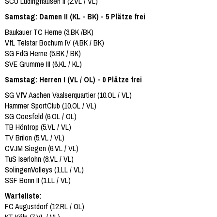
SCU Lüdinghausen II (2.VL / VL)
Samstag: Damen II (KL - BK) - 5 Plätze frei
Baukauer TC Herne (3.BK /BK)
VfL Telstar Bochum IV (4.BK / BK)
SG FdG Herne (5.BK / BK)
SVE Grumme III (6.KL / KL)
Samstag: Herren I (VL / OL) - 0 Plätze frei
SG VfV Aachen Vaalserquartier (10.OL / VL)
Hammer SportClub (10.OL / VL)
SG Coesfeld (6.OL / OL)
TB Höntrop (5.VL / VL)
TV Brilon (5.VL / VL)
CVJM Siegen (6.VL / VL)
TuS Iserlohn (8.VL / VL)
SolingenVolleys (1.LL / VL)
SSF Bonn II (1.LL / VL)
Warteliste:
FC Augustdorf (12.RL / OL)