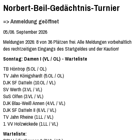
Norbert-Beil-Gedächtnis-Turnier
=> Anmeldung geöffnet
05./06. September 2026
Meldungen 2026: 8 von 36 Plätzen frei. Alle Meldungen vorbehaltlich
des rechtzeitigen Eingangs des Startgeldes und der Kaution!
Sonntag: Damen I (VL / OL) - Warteliste
TB Höntrop (5.OL / OL)
TV Jahn Königshardt (5.OL / OL)
DJK SF Datteln (10.OL / VL)
SV Werth (3.VL / VL)
SuS Olfen (3.VL / VL)
DJK Blau-Weiß Annen (4.VL / VL)
DJK SF Datteln II (6.VL / VL)
TV Jahn Rheine (1.LL / VL)
1. VV Holzwickede (1.LL / VL)
Warteliste: