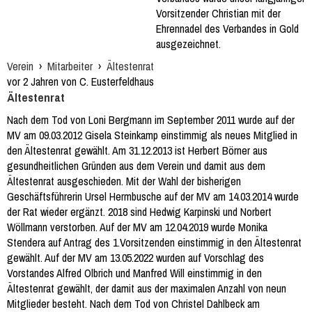
Vorsitzender Christian mit der
Ehrennadel des Verbandes in Gold
ausgezeichnet.
Verein
›
Mitarbeiter
›
Ältestenrat
vor 2 Jahren von C. Eusterfeldhaus
Ältestenrat
Nach dem Tod von Loni Bergmann im September 2011 wurde auf der
MV am 09.03.2012 Gisela Steinkamp einstimmig als neues Mitglied in
den Ältestenrat gewählt. Am 31.12.2013 ist Herbert Börner aus
gesundheitlichen Gründen aus dem Verein und damit aus dem
Ältestenrat ausgeschieden. Mit der Wahl der bisherigen
Geschäftsführerin Ursel Hermbusche auf der MV am 14.03.2014 wurde
der Rat wieder ergänzt. 2018 sind Hedwig Karpinski und Norbert
Wöllmann verstorben. Auf der MV am 12.04.2019 wurde Monika
Stendera auf Antrag des 1.Vorsitzenden einstimmig in den Ältestenrat
gewählt. Auf der MV am 13.05.2022 wurden auf Vorschlag des
Vorstandes Alfred Olbrich und Manfred Will einstimmig in den
Ältestenrat gewählt, der damit aus der maximalen Anzahl von neun
Mitglieder besteht. Nach dem Tod von Christel Dahlbeck am