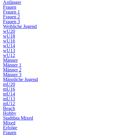
Anfänger
Frauen
Frauen 1
Frauen 2
Frauen 3
Weibliche Jugend
wU20
wU18
wU16
wU14
wU13
wU12
Männer
Männer 1
Männer 2
Männer 3
Männliche Jugend
mU20
mU16
mU14
mU13
mU12
Beach
Hobby
Stadtliga Mixed
Mixed
Erfolge
Frauen