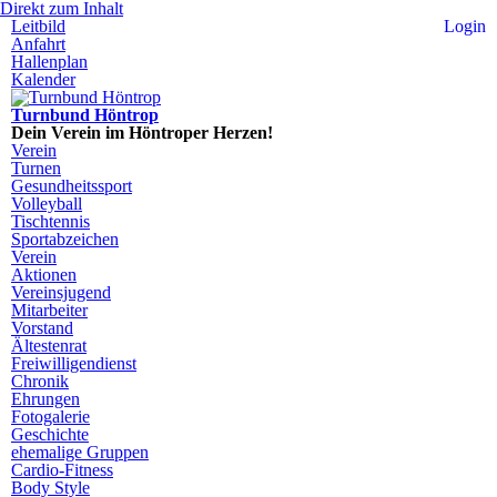
Direkt zum Inhalt
Leitbild
Login
Anfahrt
Hallenplan
Kalender
Turnbund Höntrop
Dein Verein im Höntroper Herzen!
Verein
Turnen
Gesundheitssport
Volleyball
Tischtennis
Sportabzeichen
Verein
Aktionen
Vereinsjugend
Mitarbeiter
Vorstand
Ältestenrat
Freiwilligendienst
Chronik
Ehrungen
Fotogalerie
Geschichte
ehemalige Gruppen
Cardio-Fitness
Body Style