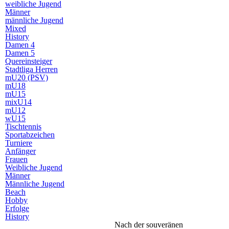
weibliche Jugend
Männer
männliche Jugend
Mixed
History
Damen 4
Damen 5
Quereinsteiger
Stadtliga Herren
mU20 (PSV)
mU18
mU15
mixU14
mU12
wU15
Tischtennis
Sportabzeichen
Turniere
Anfänger
Frauen
Weibliche Jugend
Männer
Männliche Jugend
Beach
Hobby
Erfolge
History
Nach der souveränen