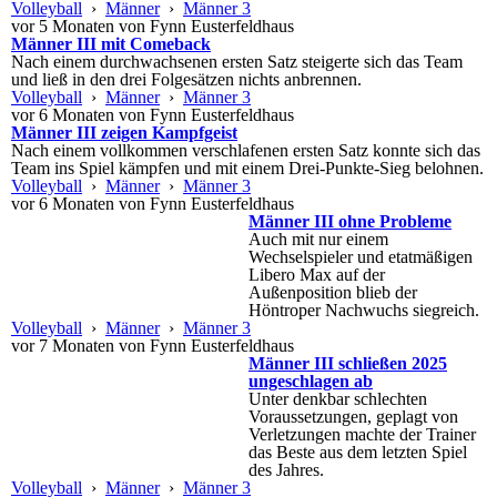
Volleyball
›
Männer
›
Männer 3
vor 5 Monaten von Fynn Eusterfeldhaus
Männer III mit Comeback
Nach einem durchwachsenen ersten Satz steigerte sich das Team
und ließ in den drei Folgesätzen nichts anbrennen.
Volleyball
›
Männer
›
Männer 3
vor 6 Monaten von Fynn Eusterfeldhaus
Männer III zeigen Kampfgeist
Nach einem vollkommen verschlafenen ersten Satz konnte sich das
Team ins Spiel kämpfen und mit einem Drei-Punkte-Sieg belohnen.
Volleyball
›
Männer
›
Männer 3
vor 6 Monaten von Fynn Eusterfeldhaus
Männer III ohne Probleme
Auch mit nur einem
Wechselspieler und etatmäßigen
Libero Max auf der
Außenposition blieb der
Höntroper Nachwuchs siegreich.
Volleyball
›
Männer
›
Männer 3
vor 7 Monaten von Fynn Eusterfeldhaus
Männer III schließen 2025
ungeschlagen ab
Unter denkbar schlechten
Voraussetzungen, geplagt von
Verletzungen machte der Trainer
das Beste aus dem letzten Spiel
des Jahres.
Volleyball
›
Männer
›
Männer 3