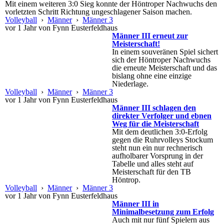
Mit einem weiteren 3:0 Sieg konnte der Höntroper Nachwuchs den
vorletzten Schritt Richtung ungeschlagener Saison machen.
Volleyball
›
Männer
›
Männer 3
vor 1 Jahr von Fynn Eusterfeldhaus
Männer III erneut zur
Meisterschaft!
In einem souveränen Spiel sichert
sich der Höntroper Nachwuchs
die erneute Meisterschaft und das
bislang ohne eine einzige
Niederlage.
Volleyball
›
Männer
›
Männer 3
vor 1 Jahr von Fynn Eusterfeldhaus
Männer III schlagen den
direkter Verfolger und ebnen
Weg für die Meisterschaft
Mit dem deutlichen 3:0-Erfolg
gegen die Ruhrvolleys Stockum
steht nun ein nur rechnerisch
aufholbarer Vorsprung in der
Tabelle und alles steht auf
Meisterschaft für den TB
Höntrop.
Volleyball
›
Männer
›
Männer 3
vor 1 Jahr von Fynn Eusterfeldhaus
Männer III in
Minimalbesetzung zum Erfolg
Auch mit nur fünf Spielern aus