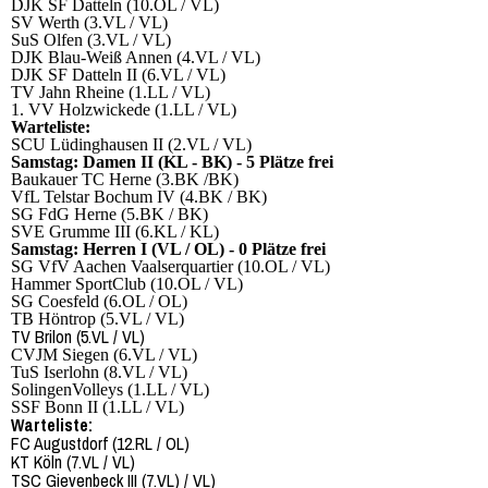
DJK SF Datteln (10.OL / VL)
SV Werth (3.VL / VL)
SuS Olfen (3.VL / VL)
DJK Blau-Weiß Annen (4.VL / VL)
DJK SF Datteln II (6.VL / VL)
TV Jahn Rheine (1.LL / VL)
1. VV Holzwickede (1.LL / VL)
Warteliste:
SCU Lüdinghausen II (2.VL / VL)
Samstag: Damen II (KL - BK) - 5 Plätze frei
Baukauer TC Herne (3.BK /BK)
VfL Telstar Bochum IV (4.BK / BK)
SG FdG Herne (5.BK / BK)
SVE Grumme III (6.KL / KL)
Samstag: Herren I (VL / OL) - 0 Plätze frei
SG VfV Aachen Vaalserquartier (10.OL / VL)
Hammer SportClub (10.OL / VL)
SG Coesfeld (6.OL / OL)
TB Höntrop (5.VL / VL)
TV Brilon (5.VL / VL)
CVJM Siegen (6.VL / VL)
TuS Iserlohn (8.VL / VL)
SolingenVolleys (1.LL / VL)
SSF Bonn II (1.LL / VL)
Warteliste:
FC Augustdorf (12.RL / OL)
KT Köln (7.VL / VL)
TSC Gievenbeck III (7.VL) / VL)