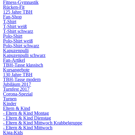
Fitness-Gymnastik
Rücken-Fit
125 Jahre TBH
Fan-Shop
T-Shirt
T-Shirt weiß
T-Shirt schwarz
Polo-Shirt
Polo-Shirt weiß
Polo-Shirt schwarz
Kapuzenpulli
Kapuzenpulli schwarz
Fan-Artikel
TBH-Tasse klassisch
Kursangebote
130 Jahre TBH
TBH-Tasse modern
Jubiläum 2017
Turnfest 2017
Corona-Spezial
Turnen
Kinder
Eltern & Kind
- Eltern & Kind Montag
- Eltern & Kind Dienstag
- Eltern & Kind Mittwoch Krabbelgruppe
- Eltern & Kind Mittwoch
Kiga-Kids