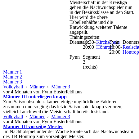
Meisterschaft in der Kreisliga
gehen die Nachwuchspieler nun
in der Bezirksklasse an den Start.
Hier wird die obere
Tabellenhälfte und die
Entwicklung weiterer Talente
angepeilt.
Trainingszeiten:
Dienstag
18:30-
Kirchschule
Fynn
Donners
20:00
Höntrop
18:00-
Realsch
20:00
Höntro
Fynn
Segment
2
(rechts)
Männer 1
Männer 2
Männer 3
Volleyball
›
Männer
›
Männer 3
vor 4 Monaten von Fynn Eusterfeldhaus
Männer III unterliegen knapp
Zum Saisonabschluss kamen einige unglückliche Faktoren
zusammen und so ging das letzte Saisonspiel knapp verloren,
vielleicht auch weil die Meisterschaft bereits feststand.
Volleyball
›
Männer
›
Männer 3
vor 4 Monaten von Fynn Eusterfeldhaus
Männer III vorzeitig Meister
Im Nachholspiel unter der Woche krönte sich das Nachwuchsteam
des TB Höntrop zum vorzeitigen Meister.