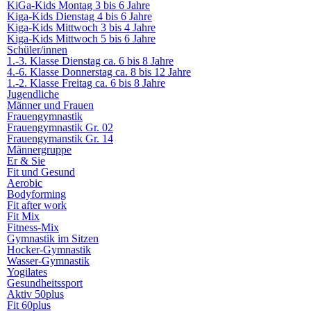
KiGa-Kids Montag 3 bis 6 Jahre
Kiga-Kids Dienstag 4 bis 6 Jahre
Kiga-Kids Mittwoch 3 bis 4 Jahre
Kiga-Kids Mittwoch 5 bis 6 Jahre
Schüler/innen
1.-3. Klasse Dienstag ca. 6 bis 8 Jahre
4.-6. Klasse Donnerstag ca. 8 bis 12 Jahre
1.-2. Klasse Freitag ca. 6 bis 8 Jahre
Jugendliche
Männer und Frauen
Frauengymnastik
Frauengymnastik Gr. 02
Frauengymanstik Gr. 14
Männergruppe
Er & Sie
Fit und Gesund
Aerobic
Bodyforming
Fit after work
Fit Mix
Fitness-Mix
Gymnastik im Sitzen
Hocker-Gymnastik
Wasser-Gymnastik
Yogilates
Gesundheitssport
Aktiv 50plus
Fit 60plus