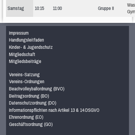
Was
Samstag
10:15
11:00
Gruppe II
Gym
Impressum
Handlungsleitfaden
Kinder- & Jugendschutz
Mitgliedschaft
Mitgliedsbeiträge
Vereins-Satzung
Vereins-Ordnungen
Beachvolleyballordnung (BVO)
Beitragsordnung (BO)
Datenschutzordnung (DO)
Informationspflichten nach Artikel 13 & 14 DSGVO
Ehrenordnung (EO)
Geschäftsordnung (GO)