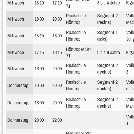
Mittwoch
16:10
17:10
3 bis 4 Jahre
Kiga
71
Realschule
Segment 2
Voll
Mittwoch
18:00
20:00
Höntrop
(rechts)
Mäd
Realschule
Segment 1
Voll
Mittwoch
16:15
18:00
Höntrop
(links)
Jun
Höntroper Str.
Mittwoch
17:15
18:15
5 bis 6 Jahre
Kiga
71
Realschule
Segment 2
Voll
Mittwoch
18:00
20:00
Höntrop
(rechts)
3
Realschule
Segment 2
Voll
Donnerstag
18:00
20:00
Höntrop
(rechts)
männ
Realschule
Segment 2
Voll
Donnerstag
18:00
20:00
Höntrop
(rechts)
Män
Voll
Donnerstag
20:00
22:00
1
Höntroper Str.