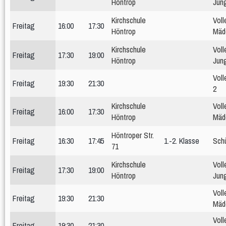
Höntrop
Jun
Kirchschule
Voll
Freitag
16:00
17:30
Höntrop
Mäd
Kirchschule
Voll
Freitag
17:30
19:00
Höntrop
Jun
Voll
Freitag
19:30
21:30
2
Kirchschule
Voll
Freitag
16:00
17:30
Höntrop
Mäd
Höntroper Str.
Freitag
16:30
17:45
1.-2. Klasse
Schü
71
Kirchschule
Voll
Freitag
17:30
19:00
Höntrop
Jun
Voll
Freitag
19:30
21:30
Mäd
Voll
Freitag
19:30
21:30