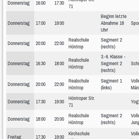
Donnerstag
16:00
17:30
71
Beginn letzte
Donnerstag
17:00
19:00
Abnahme 18
Spo
Uhr!
Realschule
Segment 2
Donnerstag
20:00
22:00
Höntrop
(rechts)
3.-6. Klasse -
Realschule
Donnerstag
16:30
18:00
Segment 2
Schü
Höntrop
(rechts)
Realschule
Segment 1
Voll
Donnerstag
20:00
22:00
Höntrop
(links)
Män
Höntroper Str.
Donnerstag
17:30
19:00
Yogi
71
Realschule
Segment 2
Voll
Donnerstag
18:00
20:00
Höntrop
(rechts)
Jun
Kirchschule
Voll
Freitag
17:30
19:00