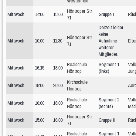
Westenfeld
Höntroper Str.
Mittwoch
14:00
15:00
Gruppe I
Rüc
71
Derzeit leider
keine
Höntroper Str.
Mittwoch
10:00
11:30
Aufnahme
Elte
71
weiterer
Mitglieder.
Realschule
Segment 1
Voll
Mittwoch
16:15
18:00
Höntrop
(links)
Jun
Kirchschule
Mittwoch
18:00
20:00
Aer
Höntrop
Realschule
Segment 2
Voll
Mittwoch
16:00
18:00
Höntrop
(rechts)
Mäd
Höntroper Str.
Mittwoch
15:00
16:00
Gruppe II
Rüc
71
Realschule
Segment 1
Voll