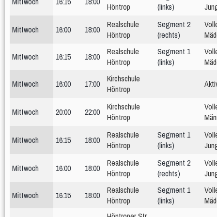
Mittwoch
16:15
18:00
Höntrop
(links)
Jun
Realschule
Segment 2
Voll
Mittwoch
16:00
18:00
Höntrop
(rechts)
Mäd
Realschule
Segment 1
Voll
Mittwoch
16:15
18:00
Höntrop
(links)
Mäd
Kirchschule
Mittwoch
16:00
17:00
Akti
Höntrop
Kirchschule
Voll
Mittwoch
20:00
22:00
Höntrop
Män
Realschule
Segment 1
Voll
Mittwoch
16:15
18:00
Höntrop
(links)
Jun
Realschule
Segment 2
Voll
Mittwoch
16:00
18:00
Höntrop
(rechts)
Jun
Realschule
Segment 1
Voll
Mittwoch
16:15
18:00
Höntrop
(links)
Mäd
Höntroper Str.