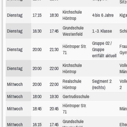
Sitz
Kirchschule
Dienstag
17:15
18:30
4 bis 6 Jahre
Kiga
Höntrop
Grundschule
Dienstag
16:30
17:45
1.-3. Klasse
Schü
Westenfeld
Gruppe 02 /
Höntroper Str.
Fra
Dienstag
20:00
21:30
Gruppe
71
Gym
entfällt aktuell
Kirchschule
Voll
Dienstag
20:00
22:00
Höntrop
Män
Realschule
Segment 2
Voll
Mittwoch
20:00
22:00
Höntrop
(rechts)
2
Mittwoch
18:00
19:30
Gertrudisschule
Höntroper Str.
Mittwoch
18:45
20:45
Män
71
Grundschule
Mittwoch
16:15
17:45
Elte