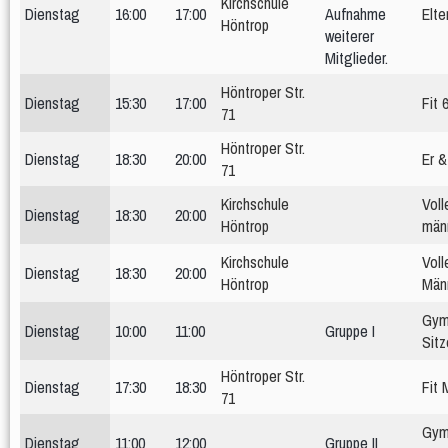
Frauen 1
Frauen 2
Frauen 3
Kirchschule
Dienstag
16:00
17:00
Aufnahme
Elte
Weibliche Jugend
Höntrop
weiterer
wU20
wU18
wU16
wU14
wU13
wU12
Mitglieder.
Männer
Männer 1
Männer 2
Männer 3
Höntroper Str.
Dienstag
15:30
17:00
Fit 
Männliche Jugend
Beach
71
mU20
mU16
mU14
mU13
mU12
Hobby
Höntroper Str.
Stadtliga Mixed
Mixed
Dienstag
18:30
20:00
Er &
71
Erfolge
Frauen
weibliche Jugend
Männer
männliche Jugend
Mixed
Kirchschule
Voll
Dienstag
18:30
20:00
History
Höntrop
männ
Damen 4
Damen 5
Quereinsteiger
Stadtliga Herren
Kirchschule
Voll
mU20 (PSV)
mU18
mU15
mixU14
mU12
wU15
Dienstag
18:30
20:00
Höntrop
Män
Tischtennis
Sportabzeichen
Gym
Dienstag
10:00
11:00
Gruppe I
Sitz
Höntroper Str.
Dienstag
17:30
18:30
Fit 
71
Gym
Dienstag
11:00
12:00
Gruppe II