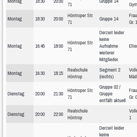
Montag
18:30
20:00
Gruppe 14
Gymnastik im Sitzen
Hocker-Gymnastik
Wasser-Gymnastik
71
Gym
Yogilates
Höntroper Str.
Fra
Gesundheitssport
Montag
18:30
20:00
Gruppe 14
71
Gr. 
Aktiv 50plus
Fit 60plus
Rücken-Fitness
Volleyball
Derzeit leider
Turniere
keine
Höntroper Str.
Norbert-Beil-Turnier
Montag
16:45
18:00
Aufnahme
Elte
71
Anmeldung geöffnet
Sporthalle & Anreise
News
weiterer
WDM U18 (Mär 2024)
Mitglieder.
Teams
WDM-Magazin
WDM auf Twitch
Realschule
Segment 2
Voll
Spielplan & Ergebnisse
Grußworte
Sporthalle & Anreise
Montag
16:30
18:15
Höntrop
(rechts)
Mäd
Unterstützer
WDM U21 (Mai 2022)
Gruppe 02 /
Höntroper Str.
Fra
Teams
Spielplan & Ergebnisse
Grußworte
Dienstag
20:00
21:30
Gruppe
71
Gr. 
Sporthalle & Anreise
Unterstützer
entfällt aktuell
WDM U15 (Apr 2022)
Realschule
Voll
Teams
Spielplan & Ergebnisse
Grußworte
Dienstag
20:00
22:00
Höntrop
1
Sporthalle & Anreise
Unterstützer
DM U20 (Jun 2021)
Derzeit leider
Anfänger
Frauen
keine