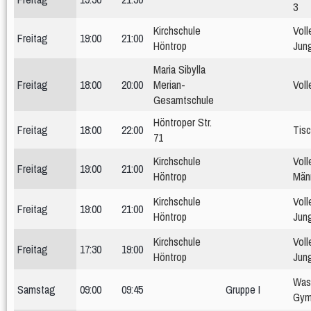
3
Kirchschule
Voll
Freitag
19:00
21:00
Höntrop
Jun
Maria Sibylla
Freitag
18:00
20:00
Merian-
Voll
Gesamtschule
Höntroper Str.
Freitag
18:00
22:00
Tisc
71
Kirchschule
Voll
Freitag
19:00
21:00
Höntrop
Män
Kirchschule
Voll
Freitag
19:00
21:00
Höntrop
Jun
Kirchschule
Voll
Freitag
17:30
19:00
Höntrop
Jun
Was
Samstag
09:00
09:45
Gruppe I
Gym