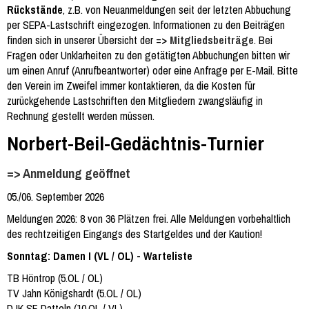
Rückstände
, z.B. von Neuanmeldungen seit der letzten Abbuchung
per SEPA-Lastschrift eingezogen. Informationen zu den Beiträgen
finden sich in unserer Übersicht der =>
Mitgliedsbeiträge
. Bei
Fragen oder Unklarheiten zu den getätigten Abbuchungen bitten wir
um einen Anruf (Anrufbeantworter) oder eine Anfrage per E-Mail. Bitte
den Verein im Zweifel immer kontaktieren, da die Kosten für
zurückgehende Lastschriften den Mitgliedern zwangsläufig in
Rechnung gestellt werden müssen.
Norbert-Beil-Gedächtnis-Turnier
=> Anmeldung geöffnet
05./06. September 2026
Meldungen 2026: 8 von 36 Plätzen frei. Alle Meldungen vorbehaltlich
des rechtzeitigen Eingangs des Startgeldes und der Kaution!
Sonntag: Damen I (VL / OL) - Warteliste
TB Höntrop (5.OL / OL)
TV Jahn Königshardt (5.OL / OL)
DJK SF Datteln (10.OL / VL)