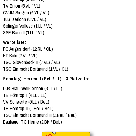
TV Brilon (5.VL / VL)
CVJM Siegen (6.VL / VL)
TuS Iserlohn (8.VL / VL)
SolingenVolleys (1.LL / VL)
SSF Bonn II (1.LL / VL)
Warteliste:
FC Augustdorf (12.RL / OL)
KT Köln (7.VL / VL)
TSC Gievenbeck III (7.VL) / VL)
TSC Eintracht Dortmund (1.VL / OL)
Sonntag: Herren II (BeL / LL) - 3 Plätze frei
DJK Blau-Weiß Annen (3.LL / LL)
TB Höntrop II (4.LL / LL)
VV Schwerte (9.LL / BeL)
TB Höntrop III (1.BeL / BeL)
TSC Eintracht Dortmund III (3.BeL / BeL)
Baukauer TC Herne (2.BK / BeL)