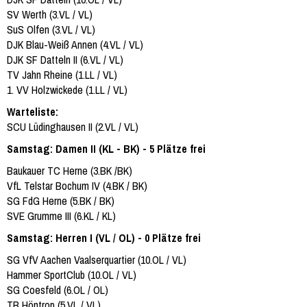
SV Werth (3.VL / VL)
SuS Olfen (3.VL / VL)
DJK Blau-Weiß Annen (4.VL / VL)
DJK SF Datteln II (6.VL / VL)
TV Jahn Rheine (1.LL / VL)
1. VV Holzwickede (1.LL / VL)
Warteliste:
SCU Lüdinghausen II (2.VL / VL)
Samstag: Damen II (KL - BK) - 5 Plätze frei
Baukauer TC Herne (3.BK /BK)
VfL Telstar Bochum IV (4.BK / BK)
SG FdG Herne (5.BK / BK)
SVE Grumme III (6.KL / KL)
Samstag: Herren I (VL / OL) - 0 Plätze frei
SG VfV Aachen Vaalserquartier (10.OL / VL)
Hammer SportClub (10.OL / VL)
SG Coesfeld (6.OL / OL)
TB Höntrop (5.VL / VL)