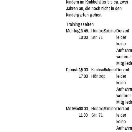
Kindern im Krabbelalter bis ca. zwei
Jahren an, die noch nicht in den
Kindergarten gehen.
Trainingszeiten:
Montag
16:45-
Höntroper
Sabine
Derzeit
18:00
Str. 71
leider
keine
Aufnah
weiterer
Mitgliede
Dienstag
16:00-
Kirchschule
Sabine
Derzeit
17:00
Höntrop
leider
keine
Aufnah
weiterer
Mitgliede
Mittwoch
10:00-
Höntroper
Sabine
Derzeit
11:30
Str. 71
leider
keine
Aufnah