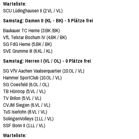
Warteliste:
SCU Lüdinghausen II (2.VL / VL)
Samstag: Damen II (KL - BK) - 5 Plätze frei
Baukauer TC Herne (3.BK /BK)
VfL Telstar Bochum IV (4.BK / BK)
SG FdG Herne (5.BK / BK)
SVE Grumme III (6.KL / KL)
Samstag: Herren I (VL / OL) - 0 Plätze frei
SG VfV Aachen Vaalserquartier (10.OL / VL)
Hammer SportClub (10.OL / VL)
SG Coesfeld (6.OL / OL)
TB Höntrop (5.VL / VL)
TV Brilon (5.VL / VL)
CVJM Siegen (6.VL / VL)
TuS Iserlohn (8.VL / VL)
SolingenVolleys (1.LL / VL)
SSF Bonn II (1.LL / VL)
Warteliste: