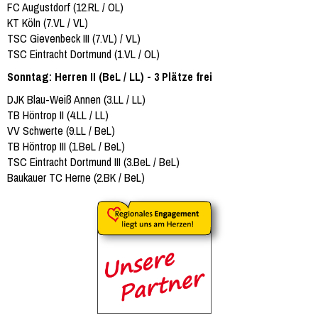
FC Augustdorf (12.RL / OL)
KT Köln (7.VL / VL)
TSC Gievenbeck III (7.VL) / VL)
TSC Eintracht Dortmund (1.VL / OL)
Sonntag: Herren II (BeL / LL) - 3 Plätze frei
DJK Blau-Weiß Annen (3.LL / LL)
TB Höntrop II (4.LL / LL)
VV Schwerte (9.LL / BeL)
TB Höntrop III (1.BeL / BeL)
TSC Eintracht Dortmund III (3.BeL / BeL)
Baukauer TC Herne (2.BK / BeL)