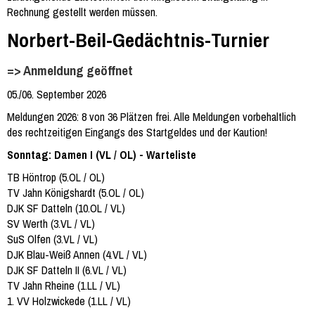
Rechnung gestellt werden müssen.
Norbert-Beil-Gedächtnis-Turnier
=> Anmeldung geöffnet
05./06. September 2026
Meldungen 2026: 8 von 36 Plätzen frei. Alle Meldungen vorbehaltlich
des rechtzeitigen Eingangs des Startgeldes und der Kaution!
Sonntag: Damen I (VL / OL) - Warteliste
TB Höntrop (5.OL / OL)
TV Jahn Königshardt (5.OL / OL)
DJK SF Datteln (10.OL / VL)
SV Werth (3.VL / VL)
SuS Olfen (3.VL / VL)
DJK Blau-Weiß Annen (4.VL / VL)
DJK SF Datteln II (6.VL / VL)
TV Jahn Rheine (1.LL / VL)
1. VV Holzwickede (1.LL / VL)