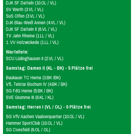
DJK SF Datteln (10.OL / VL)
wU12
SV Werth (3.VL / VL)
Männer
SuS Olfen (3.VL / VL)
DJK Blau-Weiß Annen (4.VL / VL)
Männer 1
Männer 2
Männer 3
DJK SF Datteln II (6.VL / VL)
Männliche Jugend
TV Jahn Rheine (1.LL / VL)
1. VV Holzwickede (1.LL / VL)
mU20
mU16
mU14
mU13
mU12
Warteliste:
Beach
Hobby
SCU Lüdinghausen II (2.VL / VL)
Stadtliga Mixed
Mixed
Samstag: Damen II (KL - BK) - 5 Plätze frei
Erfolge
Baukauer TC Herne (3.BK /BK)
VfL Telstar Bochum IV (4.BK / BK)
Frauen
weibliche Jugend
Männer
SG FdG Herne (5.BK / BK)
männliche Jugend
Mixed
SVE Grumme III (6.KL / KL)
History
Samstag: Herren I (VL / OL) - 0 Plätze frei
SG VfV Aachen Vaalserquartier (10.OL / VL)
Damen 4
Damen 5
Quereinsteiger
Hammer SportClub (10.OL / VL)
Stadtliga Herren
mU20 (PSV)
mU18
SG Coesfeld (6.OL / OL)