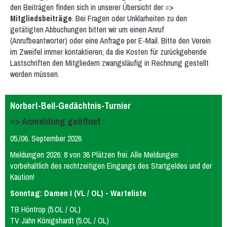
den Beiträgen finden sich in unserer Übersicht der =>
Teams
Spielplan & Ergebnisse
Mitgliedsbeiträge
. Bei Fragen oder Unklarheiten zu den
Grußworte
Sporthalle & Anreise
getätigten Abbuchungen bitten wir um einen Anruf
(Anrufbeantworter) oder eine Anfrage per E-Mail. Bitte den Verein
Unterstützer
im Zweifel immer kontaktieren, da die Kosten für zurückgehende
Lastschriften den Mitgliedern zwangsläufig in Rechnung gestellt
WDM U15 (Apr 2022)
werden müssen.
Teams
Spielplan & Ergebnisse
Grußworte
Sporthalle & Anreise
Norbert-Beil-Gedächtnis-Turnier
Unterstützer
=> Anmeldung geöffnet
DM U20 (Jun 2021)
05./06. September 2026
Anfänger
Meldungen 2026: 8 von 36 Plätzen frei. Alle Meldungen
vorbehaltlich des rechtzeitigen Eingangs des Startgeldes und der
Frauen
Kaution!
Frauen 1
Frauen 2
Frauen 3
Sonntag: Damen I (VL / OL) - Warteliste
Weibliche Jugend
TB Höntrop (5.OL / OL)
wU20
wU18
wU16
wU14
wU13
TV Jahn Königshardt (5.OL / OL)