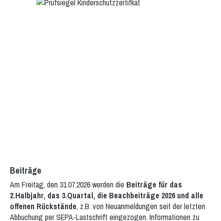
Gymnastik im Sitzen
Hocker-Gymnastik
Wasser-Gymnastik
Yogilates
Gesundheitssport
Aktiv 50plus
Fit 60plus
Rücken-Fitness
Volleyball
Turniere
Norbert-Beil-Turnier
Anmeldung geöffnet
Sporthalle & Anreise
News
WDM U18 (Mär 2024)
Teams
WDM-Magazin
WDM auf Twitch
Beiträge
Spielplan & Ergebnisse
Grußworte
Am Freitag, den 31.07.2026 werden die
Beiträge für das
2.Halbjahr, das 3.Quartal, die Beachbeiträge 2026 und alle
Sporthalle & Anreise
Unterstützer
offenen Rückstände
, z.B. von Neuanmeldungen seit der letzten
WDM U21 (Mai 2022)
Abbuchung per SEPA-Lastschrift eingezogen. Informationen zu