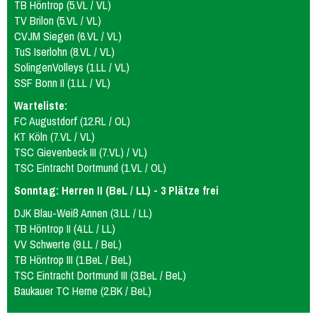
TB Höntrop (5.VL / VL)
mU15
mixU14
mU12
wU15
TV Brilon (5.VL / VL)
Tischtennis
Sportabzeichen
CVJM Siegen (6.VL / VL)
TuS Iserlohn (8.VL / VL)
SolingenVolleys (1.LL / VL)
SSF Bonn II (1.LL / VL)
Warteliste:
FC Augustdorf (12.RL / OL)
KT Köln (7.VL / VL)
TSC Gievenbeck III (7.VL) / VL)
TSC Eintracht Dortmund (1.VL / OL)
Sonntag: Herren II (BeL / LL) - 3 Plätze frei
DJK Blau-Weiß Annen (3.LL / LL)
TB Höntrop II (4.LL / LL)
VV Schwerte (9.LL / BeL)
TB Höntrop III (1.BeL / BeL)
TSC Eintracht Dortmund III (3.BeL / BeL)
Baukauer TC Herne (2.BK / BeL)