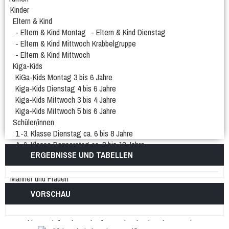
Kinder
Eltern & Kind
- Eltern & Kind Montag
- Eltern & Kind Dienstag
- Eltern & Kind Mittwoch Krabbelgruppe
- Eltern & Kind Mittwoch
Kiga-Kids
KiGa-Kids Montag 3 bis 6 Jahre
Kiga-Kids Dienstag 4 bis 6 Jahre
Kiga-Kids Mittwoch 3 bis 4 Jahre
Kiga-Kids Mittwoch 5 bis 6 Jahre
Schüler/innen
1.-3. Klasse Dienstag ca. 6 bis 8 Jahre
4.-6. Klasse Donnerstag ca. 8 bis 12 Jahre
ERGEBNISSE UND TABELLEN
1.-2. Klasse Freitag ca. 6 bis 8 Jahre
Jugendliche
Männer und Frauen
Frauengymnastik
Männergruppe
VORSCHAU
Frauengymnastik Gr. 02
Frauengymanstik Gr. 14
Er & Sie
Fit und Gesund
Aerobic
Bodyforming
Fit after work
Fit Mix
Fitness-Mix