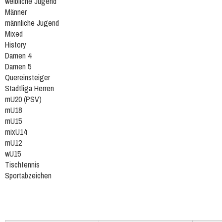
weibliche Jugend
Männer
männliche Jugend
Mixed
History
Damen 4
Damen 5
Quereinsteiger
Stadtliga Herren
mU20 (PSV)
mU18
mU15
mixU14
mU12
wU15
Tischtennis
Sportabzeichen