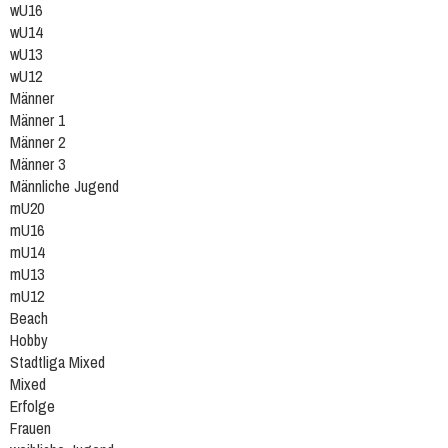
wU16
wU14
wU13
wU12
Männer
Männer 1
Männer 2
Männer 3
Männliche Jugend
mU20
mU16
mU14
mU13
mU12
Beach
Hobby
Stadtliga Mixed
Mixed
Erfolge
Frauen