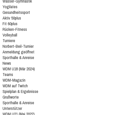
Wasser-Gymnastik
Yogilates
Gesundheitssport
Aktiv 50plus
Fit 60plus
Rücken-Fitness
Volleyball
Turniere
Norbert-Beil-Turnier
Anmeldung geöffnet
Sporthalle & Anreise
News
WDM U18 (Mär 2024)
Teams
WDM-Magazin
WDM auf Twitch
Spielplan & Ergebnisse
Grußworte
Sporthalle & Anreise
Unterstützer
WDM U21 (Mai 2022)