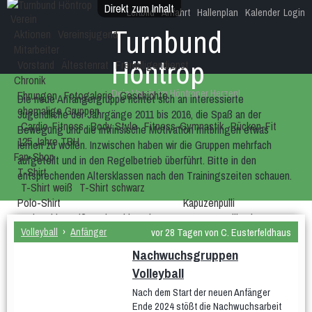
Direkt zum Inhalt
Leitbild
Anfahrt
Hallenplan
Kalender
Login
Verein
Turnbund
Aktionen
Vereinsjugend
Mitarbeiter
Höntrop
Vorstand
Ältestenrat
Freiwilligendienst
Chronik
Dein Verein im Höntroper Herzen!
Ehrungen
Fotogalerie
Geschichte
Die neue Anfängergruppe richtet sich an interessierte
ehemalige Gruppen
Jugendliche der Jahrgänge 2011 bis 2016,
die Spaß an der
Cardio-Fitness
Body Style
Fitness-Gymnastik
Rücken-Fit
Bewegung und die intrinsische Motivation mitbringen etwas
125 Jahre TBH
lernen zu wollen. Inzwischen haben wir die Gruppen mehrfach
Fan-Shop
aufgeteilt und in den Regelbetrieb überführt. Bitte in den
T-Shirt
entsprechenden Altersklassen nach den Trainingszeiten schauen.
T-Shirt weiß
T-Shirt schwarz
Polo-Shirt
Kapuzenpulli
Polo-Shirt weiß
Polo-Shirt schwarz
Kapuzenpulli schwarz
Volleyball
›
Anfänger
Fan-Artikel
vor 28 Tagen von C. Eusterfeldhaus
TBH-Tasse klassisch
Nachwuchsgruppen
Kursangebote
130 Jahre TBH
Volleyball
TBH-Tasse modern
Jubiläum 2017
Turnfest 2017
Nach dem Start der neuen Anfänger
Corona-Spezial
Ende 2024 stößt die Nachwuchsarbeit
Turnen