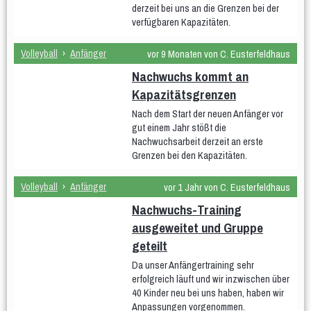
derzeit bei uns an die Grenzen bei der
Kinder
verfügbaren Kapazitäten.
Eltern & Kind
- Eltern & Kind Montag
- Eltern & Kind Dienstag
Volleyball
›
Anfänger
vor 9 Monaten von C. Eusterfeldhaus
- Eltern & Kind Mittwoch Krabbelgruppe
- Eltern & Kind Mittwoch
Nachwuchs kommt an
Kiga-Kids
Kapazitätsgrenzen
KiGa-Kids Montag 3 bis 6 Jahre
Nach dem Start der neuen Anfänger vor
Kiga-Kids Dienstag 4 bis 6 Jahre
gut einem Jahr stößt die
Kiga-Kids Mittwoch 3 bis 4 Jahre
Nachwuchsarbeit derzeit an erste
Kiga-Kids Mittwoch 5 bis 6 Jahre
Grenzen bei den Kapazitäten.
Schüler/innen
1.-3. Klasse Dienstag ca. 6 bis 8 Jahre
Volleyball
›
Anfänger
vor 1 Jahr von C. Eusterfeldhaus
4.-6. Klasse Donnerstag ca. 8 bis 12 Jahre
Nachwuchs-Training
1.-2. Klasse Freitag ca. 6 bis 8 Jahre
ausgeweitet und Gruppe
Jugendliche
Männer und Frauen
geteilt
Frauengymnastik
Männergruppe
Da unser Anfängertraining sehr
Frauengymnastik Gr. 02
Frauengymanstik Gr. 14
Er & Sie
erfolgreich läuft und wir inzwischen über
Fit und Gesund
40 Kinder neu bei uns haben, haben wir
Aerobic
Bodyforming
Fit after work
Fit Mix
Fitness-Mix
Anpassungen vorgenommen.