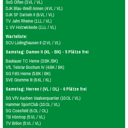
SuS Olfen (3.VL / VL)
mU15
mixU14
mU12
wU15
DJK Blau-Weiß Annen (4.VL / VL)
Tischtennis
Sportabzeichen
DJK SF Datteln II (6.VL / VL)
TV Jahn Rheine (1.LL / VL)
1. VV Holzwickede (1.LL / VL)
Warteliste:
SCU Lüdinghausen II (2.VL / VL)
Samstag: Damen II (KL - BK) - 5 Plätze frei
Baukauer TC Herne (3.BK /BK)
VfL Telstar Bochum IV (4.BK / BK)
SG FdG Herne (5.BK / BK)
SVE Grumme III (6.KL / KL)
Samstag: Herren I (VL / OL) - 0 Plätze frei
SG VfV Aachen Vaalserquartier (10.OL / VL)
Hammer SportClub (10.OL / VL)
SG Coesfeld (6.OL / OL)
TB Höntrop (5.VL / VL)
TV Brilon (5.VL / VL)