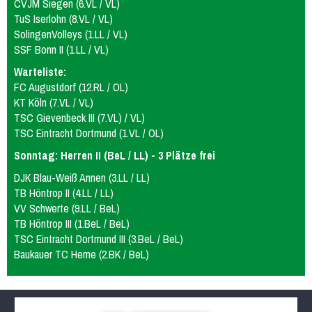
CVJM Siegen (6.VL / VL)
TuS Iserlohn (8.VL / VL)
SolingenVolleys (1.LL / VL)
SSF Bonn II (1.LL / VL)
Warteliste:
FC Augustdorf (12.RL / OL)
KT Köln (7.VL / VL)
TSC Gievenbeck III (7.VL) / VL)
TSC Eintracht Dortmund (1.VL / OL)
Sonntag: Herren II (BeL / LL) - 3 Plätze frei
DJK Blau-Weiß Annen (3.LL / LL)
TB Höntrop II (4.LL / LL)
VV Schwerte (9.LL / BeL)
TB Höntrop III (1.BeL / BeL)
TSC Eintracht Dortmund III (3.BeL / BeL)
Baukauer TC Herne (2.BK / BeL)