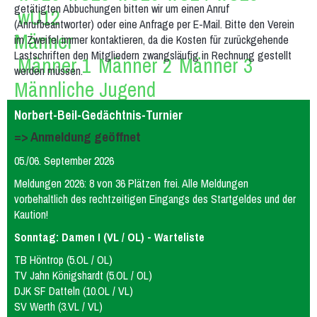
getätigten Abbuchungen bitten wir um einen Anruf
wU12
(Anrufbeantworter) oder eine Anfrage per E-Mail. Bitte den Verein
Männer
im Zweifel immer kontaktieren, da die Kosten für zurückgehende
Lastschriften den Mitgliedern zwangsläufig in Rechnung gestellt
Männer 1
Männer 2
Männer 3
werden müssen.
Männliche Jugend
mU20
mU16
mU14
mU13
mU12
Norbert-Beil-Gedächtnis-Turnier
Beach
Hobby
=> Anmeldung geöffnet
Stadtliga Mixed
Mixed
05./06. September 2026
Erfolge
Meldungen 2026: 8 von 36 Plätzen frei. Alle Meldungen
vorbehaltlich des rechtzeitigen Eingangs des Startgeldes und der
Frauen
weibliche Jugend
Männer
Kaution!
männliche Jugend
Mixed
Sonntag: Damen I (VL / OL) - Warteliste
History
TB Höntrop (5.OL / OL)
TV Jahn Königshardt (5.OL / OL)
Damen 4
Damen 5
Quereinsteiger
DJK SF Datteln (10.OL / VL)
Stadtliga Herren
mU20 (PSV)
mU18
SV Werth (3.VL / VL)