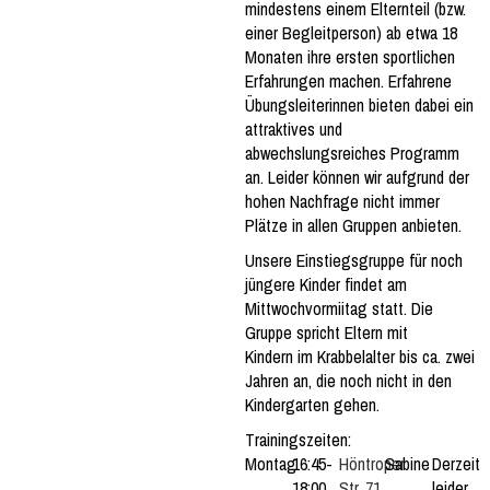
mindestens einem Elternteil (bzw.
einer Begleitperson) ab etwa 18
Monaten ihre ersten sportlichen
Erfahrungen machen. Erfahrene
Übungsleiterinnen bieten dabei ein
attraktives und
abwechslungsreiches Programm
an. Leider können wir aufgrund der
hohen Nachfrage nicht immer
Plätze in allen Gruppen anbieten.
Unsere Einstiegsgruppe für noch
jüngere Kinder findet am
Mittwochvormiitag statt.
Die
Gruppe spricht Eltern mit
Kindern im Krabbelalter bis ca. zwei
Jahren an, die noch nicht in den
Kindergarten gehen.
Trainingszeiten:
Montag
16:45-
Höntroper
Sabine
Derzeit
18:00
Str. 71
leider