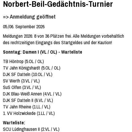
Norbert-Beil-Gedächtnis-Turnier
=> Anmeldung geöffnet
05./06. September 2026
Meldungen 2026: 8 von 36 Plätzen frei. Alle Meldungen vorbehaltlich
des rechtzeitigen Eingangs des Startgeldes und der Kaution!
Sonntag: Damen I (VL / OL) - Warteliste
TB Höntrop (5.OL / OL)
TV Jahn Königshardt (5.OL / OL)
DJK SF Datteln (10.OL / VL)
SV Werth (3.VL / VL)
SuS Olfen (3.VL / VL)
DJK Blau-Weiß Annen (4.VL / VL)
DJK SF Datteln II (6.VL / VL)
TV Jahn Rheine (1.LL / VL)
1. VV Holzwickede (1.LL / VL)
Warteliste:
SCU Lüdinghausen II (2.VL / VL)