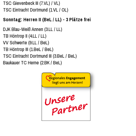
TSC Gievenbeck III (7.VL) / VL)
TSC Eintracht Dortmund (1.VL / OL)
Sonntag: Herren II (BeL / LL) - 3 Plätze frei
DJK Blau-Weiß Annen (3.LL / LL)
TB Höntrop II (4.LL / LL)
VV Schwerte (9.LL / BeL)
TB Höntrop III (1.BeL / BeL)
TSC Eintracht Dortmund III (3.BeL / BeL)
Baukauer TC Herne (2.BK / BeL)