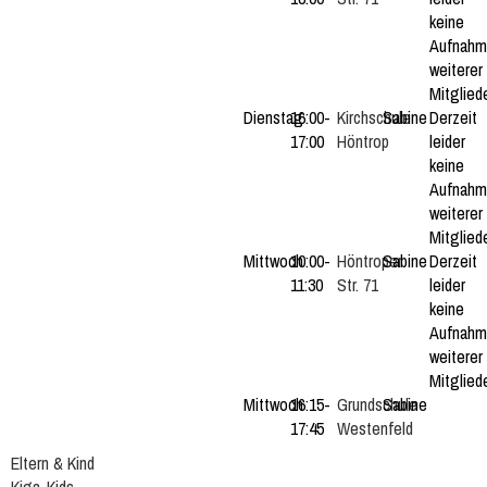
keine
Aufnah
weiterer
Mitgliede
Dienstag
16:00-
Kirchschule
Sabine
Derzeit
17:00
Höntrop
leider
keine
Aufnah
weiterer
Mitgliede
Mittwoch
10:00-
Höntroper
Sabine
Derzeit
11:30
Str. 71
leider
keine
Aufnah
weiterer
Mitgliede
Mittwoch
16:15-
Grundschule
Sabine
17:45
Westenfeld
Eltern & Kind