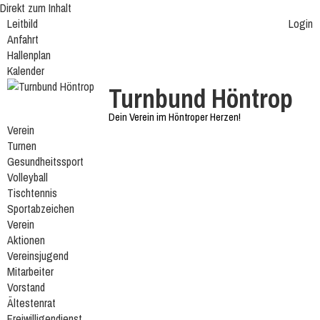
Direkt zum Inhalt
Leitbild
Login
Anfahrt
Hallenplan
Kalender
Turnbund Höntrop
Dein Verein im Höntroper Herzen!
Verein
Turnen
Gesundheitssport
Volleyball
Tischtennis
Sportabzeichen
Verein
Aktionen
Vereinsjugend
Mitarbeiter
Vorstand
Ältestenrat
Freiwilligendienst