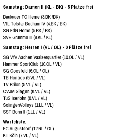
Samstag: Damen II (KL - BK) - 5 Plätze frei
Baukauer TC Herne (3.BK /BK)
VfL Telstar Bochum IV (4.BK / BK)
SG FdG Herne (5.BK / BK)
SVE Grumme III (6.KL / KL)
Samstag: Herren I (VL / OL) - 0 Plätze frei
SG VfV Aachen Vaalserquartier (10.OL / VL)
Hammer SportClub (10.OL / VL)
SG Coesfeld (6.OL / OL)
TB Höntrop (5.VL / VL)
TV Brilon (5.VL / VL)
CVJM Siegen (6.VL / VL)
TuS Iserlohn (8.VL / VL)
SolingenVolleys (1.LL / VL)
SSF Bonn II (1.LL / VL)
Warteliste:
FC Augustdorf (12.RL / OL)
KT Köln (7.VL / VL)