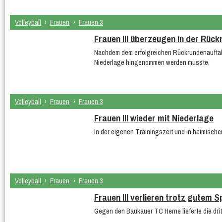
Volleyball
›
Frauen
›
Frauen 3
Frauen III überzeugen in der Rück
Nachdem dem erfolgreichen Rückrundenauftak
Niederlage hingenommen werden musste.
Volleyball
›
Frauen
›
Frauen 3
Frauen III wieder mit Niederlage
In der eigenen Trainingszeit und in heimische
Volleyball
›
Frauen
›
Frauen 3
Frauen III verlieren trotz gutem Sp
Gegen den Baukauer TC Herne lieferte die drit