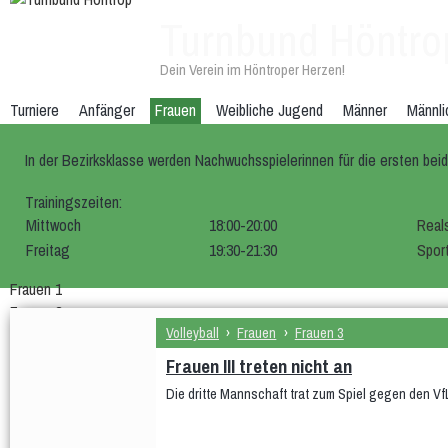
Turnbund Höntro
Dein Verein im Höntroper Herzen!
Turniere
Anfänger
Frauen
Weibliche Jugend
Männer
Männli
In der Bezirksklasse werden Nachwuchsspielerinnen für die ersten be
Trainingszeiten:
Mittwoch
18:00-20:00
Real
Freitag
19:30-21:30
Spor
Frauen 1
Frauen 2
Volleyball
›
Frauen
›
Frauen 3
Frauen 3
Frauen III treten nicht an
Die dritte Mannschaft trat zum Spiel gegen den Vf