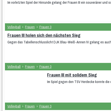
Im vorletzten Spiel der Hinrunde gelang der Frauen III ein souveräner un
Volleyball
›
Frauen
›
Frauen 3
Frauen III holen sich den nächsten Sieg
Gegen das Tabellenschlusslicht DJK Blau-Weiß-Annen IV gelang es auch i
Volleyball
›
Frauen
›
Frauen 3
Frauen III mit solidem Sieg
Im Spiel gegen den TSV Herdecke konnte die 
Volleyball
›
Frauen
›
Frauen 3