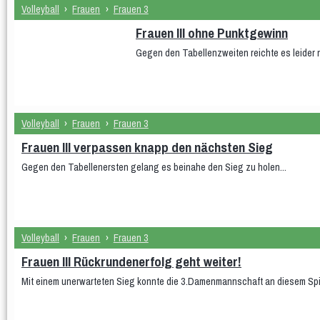
Volleyball
›
Frauen
›
Frauen 3
Frauen III ohne Punktgewinn
Gegen den Tabellenzweiten reichte es leider 
Volleyball
›
Frauen
›
Frauen 3
Frauen III verpassen knapp den nächsten Sieg
Gegen den Tabellenersten gelang es beinahe den Sieg zu holen...
Volleyball
›
Frauen
›
Frauen 3
Frauen III Rückrundenerfolg geht weiter!
Mit einem unerwarteten Sieg konnte die 3.Damenmannschaft an diesem Spie