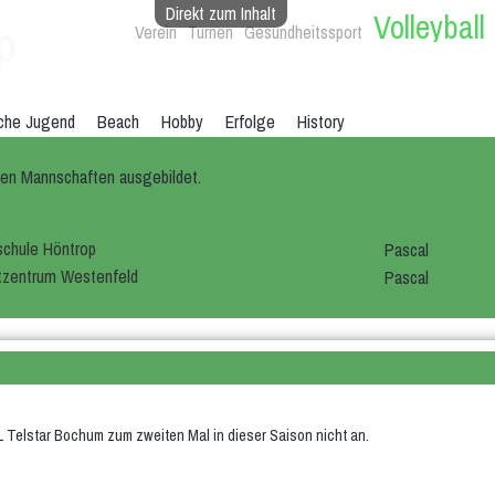
Direkt zum Inhalt
Volleyball
p
Verein
Turnen
Gesundheitssport
che Jugend
Beach
Hobby
Erfolge
History
iden Mannschaften ausgebildet.
schule Höntrop
Pascal
tzentrum Westenfeld
Pascal
L Telstar Bochum zum zweiten Mal in dieser Saison nicht an.