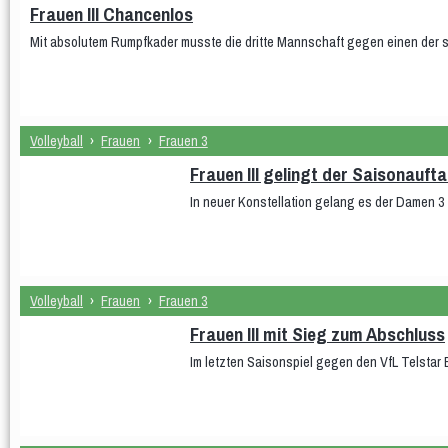
Frauen III Chancenlos
Mit absolutem Rumpfkader musste die dritte Mannschaft gegen einen der s
Volleyball
›
Frauen
›
Frauen 3
Frauen III gelingt der Saisonaufta
In neuer Konstellation gelang es der Damen 
Volleyball
›
Frauen
›
Frauen 3
Frauen III mit Sieg zum Abschluss
Im letzten Saisonspiel gegen den VfL Telstar