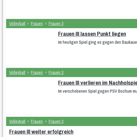
Volleyball
›
Frauen
›
Frauen 3
Frauen III lassen Punkt liegen
Im heutigen Spiel ging es gegen den Baukaue
Volleyball
›
Frauen
›
Frauen 3
Frauen III verlieren im Nachholspie
Im verschobenen Spiel gegen PSV Bochum mus
Volleyball
›
Frauen
›
Frauen 3
Frauen III weiter erfolgreich