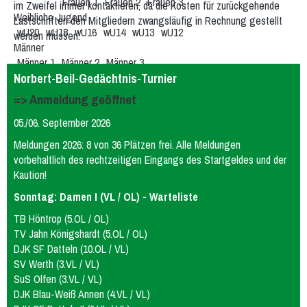
Frauen 1
Frauen 2
Frauen 3
im Zweifel immer kontaktieren, da die Kosten für zurückgehende
Weibliche Jugend
Lastschriften den Mitgliedern zwangsläufig in Rechnung gestellt
wU20
wU18
wU16
wU14
wU13
wU12
werden müssen.
Männer
Männer 1
Männer 2
Männer 3
Männliche Jugend
Beach
Norbert-Beil-Gedächtnis-Turnier
mU20
mU16
mU14
mU13
mU12
Hobby
=> Anmeldung geöffnet
Stadtliga Mixed
Mixed
Erfolge
05./06. September 2026
Frauen
weibliche Jugend
Männer
männliche Jugend
Mixed
Meldungen 2026: 8 von 36 Plätzen frei. Alle Meldungen
History
vorbehaltlich des rechtzeitigen Eingangs des Startgeldes und der
Damen 4
Damen 5
Quereinsteiger
Stadtliga Herren
Kaution!
mU20 (PSV)
mU18
mU15
mixU14
mU12
wU15
Sonntag: Damen I (VL / OL) - Warteliste
Tischtennis
Sportabzeichen
TB Höntrop (5.OL / OL)
TV Jahn Königshardt (5.OL / OL)
DJK SF Datteln (10.OL / VL)
SV Werth (3.VL / VL)
SuS Olfen (3.VL / VL)
DJK Blau-Weiß Annen (4.VL / VL)