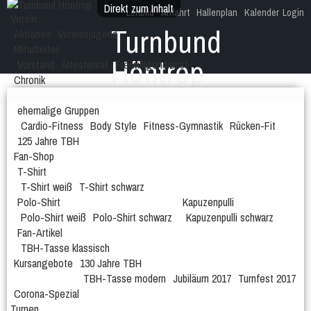
Direkt zum Inhalt
Leitbild
Anfahrt
Hallenplan
Kalender
Login
Verein
Turnbund
Aktionen
Vereinsjugend
Mitarbeiter
Höntrop
Vorstand
Ältestenrat
Freiwilligendienst
Chronik
Dein Verein im Höntroper Herzen!
Ehrungen
Fotogalerie
Geschichte
ehemalige Gruppen
Cardio-Fitness
Body Style
Fitness-Gymnastik
Rücken-Fit
125 Jahre TBH
Fan-Shop
T-Shirt
T-Shirt weiß
T-Shirt schwarz
Polo-Shirt
Kapuzenpulli
Polo-Shirt weiß
Polo-Shirt schwarz
Kapuzenpulli schwarz
Fan-Artikel
TBH-Tasse klassisch
Kursangebote
130 Jahre TBH
TBH-Tasse modern
Jubiläum 2017
Turnfest 2017
Corona-Spezial
Turnen