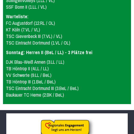
SolingenVolleys (1.LL / VL)
SSF Bonn II (1.LL / VL)
Warteliste:
FC Augustdorf (12.RL / OL)
KT Köln (7.VL / VL)
TSC Gievenbeck III (7.VL) / VL)
TSC Eintracht Dortmund (1.VL / OL)
Sonntag: Herren II (BeL / LL) - 3 Plätze frei
DJK Blau-Weiß Annen (3.LL / LL)
TB Höntrop II (4.LL / LL)
VV Schwerte (9.LL / BeL)
TB Höntrop III (1.BeL / BeL)
TSC Eintracht Dortmund III (3.BeL / BeL)
Baukauer TC Herne (2.BK / BeL)