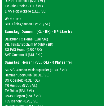
DJK SF Datteln II (6.VL / VL)
TV Jahn Rheine (1.LL / VL)
1. VV Holzwickede (1.LL / VL)
Warteliste:
SCU Lüdinghausen II (2.VL / VL)
Samstag: Damen II (KL - BK) - 5 Plätze frei
Baukauer TC Herne (3.BK /BK)
VfL Telstar Bochum IV (4.BK / BK)
SG FdG Herne (5.BK / BK)
SVE Grumme III (6.KL / KL)
Samstag: Herren I (VL / OL) - 0 Plätze frei
SG VfV Aachen Vaalserquartier (10.OL / VL)
Hammer SportClub (10.OL / VL)
SG Coesfeld (6.OL / OL)
TB Höntrop (5.VL / VL)
TV Brilon (5.VL / VL)
CVJM Siegen (6.VL / VL)
TuS Iserlohn (8.VL / VL)