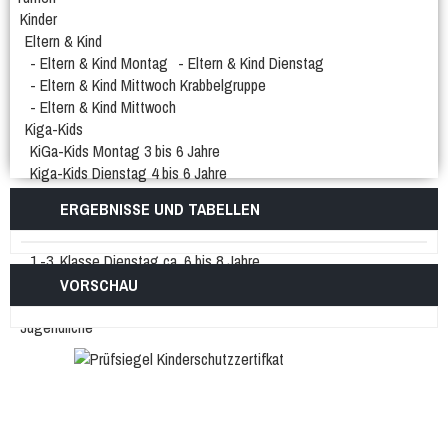
Kinder
Eltern & Kind
- Eltern & Kind Montag
- Eltern & Kind Dienstag
- Eltern & Kind Mittwoch Krabbelgruppe
- Eltern & Kind Mittwoch
Kiga-Kids
KiGa-Kids Montag 3 bis 6 Jahre
Kiga-Kids Dienstag 4 bis 6 Jahre
Kiga-Kids Mittwoch 3 bis 4 Jahre
ERGEBNISSE UND TABELLEN
Kiga-Kids Mittwoch 5 bis 6 Jahre
Schüler/innen
1.-3. Klasse Dienstag ca. 6 bis 8 Jahre
4.-6. Klasse Donnerstag ca. 8 bis 12 Jahre
VORSCHAU
1.-2. Klasse Freitag ca. 6 bis 8 Jahre
Jugendliche
Männer und Frauen
Frauengymnastik
Männergruppe
Frauengymnastik Gr. 02
Frauengymanstik Gr. 14
Er & Sie
Fit und Gesund
Aerobic
Bodyforming
Fit after work
Fit Mix
Fitness-Mix