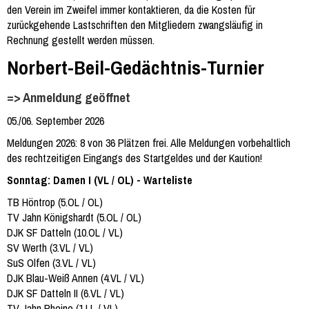
den Verein im Zweifel immer kontaktieren, da die Kosten für
zurückgehende Lastschriften den Mitgliedern zwangsläufig in
Rechnung gestellt werden müssen.
Norbert-Beil-Gedächtnis-Turnier
=> Anmeldung geöffnet
05./06. September 2026
Meldungen 2026: 8 von 36 Plätzen frei. Alle Meldungen vorbehaltlich
des rechtzeitigen Eingangs des Startgeldes und der Kaution!
Sonntag: Damen I (VL / OL) - Warteliste
TB Höntrop (5.OL / OL)
TV Jahn Königshardt (5.OL / OL)
DJK SF Datteln (10.OL / VL)
SV Werth (3.VL / VL)
SuS Olfen (3.VL / VL)
DJK Blau-Weiß Annen (4.VL / VL)
DJK SF Datteln II (6.VL / VL)
TV Jahn Rheine (1.LL / VL)