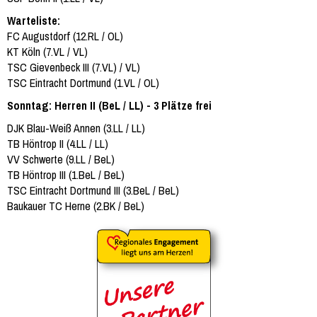
Warteliste:
FC Augustdorf (12.RL / OL)
KT Köln (7.VL / VL)
TSC Gievenbeck III (7.VL) / VL)
TSC Eintracht Dortmund (1.VL / OL)
Sonntag: Herren II (BeL / LL) - 3 Plätze frei
DJK Blau-Weiß Annen (3.LL / LL)
TB Höntrop II (4.LL / LL)
VV Schwerte (9.LL / BeL)
TB Höntrop III (1.BeL / BeL)
TSC Eintracht Dortmund III (3.BeL / BeL)
Baukauer TC Herne (2.BK / BeL)