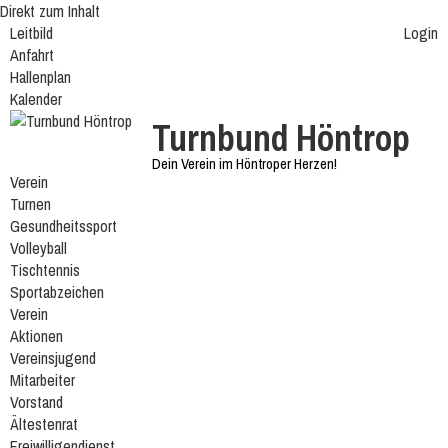
Direkt zum Inhalt
Leitbild
Login
Anfahrt
Hallenplan
Kalender
Turnbund Höntrop
Dein Verein im Höntroper Herzen!
Verein
Turnen
Gesundheitssport
Volleyball
Tischtennis
Sportabzeichen
Verein
Aktionen
Vereinsjugend
Mitarbeiter
Vorstand
Ältestenrat
Freiwilligendienst