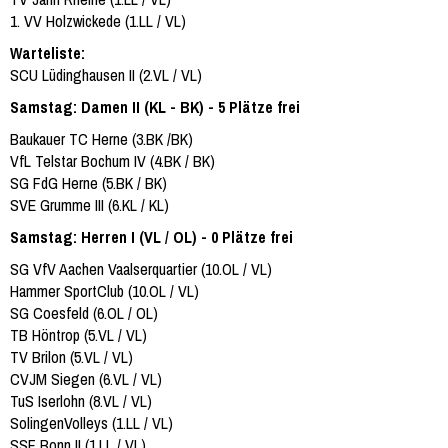
1. VV Holzwickede (1.LL / VL)
Warteliste:
SCU Lüdinghausen II (2.VL / VL)
Samstag: Damen II (KL - BK) - 5 Plätze frei
Baukauer TC Herne (3.BK /BK)
VfL Telstar Bochum IV (4.BK / BK)
SG FdG Herne (5.BK / BK)
SVE Grumme III (6.KL / KL)
Samstag: Herren I (VL / OL) - 0 Plätze frei
SG VfV Aachen Vaalserquartier (10.OL / VL)
Hammer SportClub (10.OL / VL)
SG Coesfeld (6.OL / OL)
TB Höntrop (5.VL / VL)
TV Brilon (5.VL / VL)
CVJM Siegen (6.VL / VL)
TuS Iserlohn (8.VL / VL)
SolingenVolleys (1.LL / VL)
SSF Bonn II (1.LL / VL)