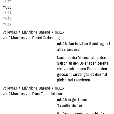
mU20
mU16
mU14
mU13
mU12
Volleyball
›
Männliche Jugend
›
mU16
vor 2 Monaten von Daniel Geilenberg
mU16: Am letzten Spieltag ist
alles anders
Nachdem die Mannschaft in dieser
Saison an den Spieltagen bereits
von verschiedenen Betreuenden
gecoacht wurde, gab es diesmal
gleich drei Premieren.
Volleyball
›
Männliche Jugend
›
mU16
vor 4 Monaten von Fynn Eusterfeldhaus
mU16 ärgert den
Tabellenfüher
Gegen den noch ungeschlagenen