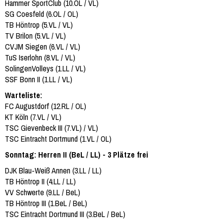
Hammer SportClub (10.OL / VL)
SG Coesfeld (6.OL / OL)
TB Höntrop (5.VL / VL)
TV Brilon (5.VL / VL)
CVJM Siegen (6.VL / VL)
TuS Iserlohn (8.VL / VL)
SolingenVolleys (1.LL / VL)
SSF Bonn II (1.LL / VL)
Warteliste:
FC Augustdorf (12.RL / OL)
KT Köln (7.VL / VL)
TSC Gievenbeck III (7.VL) / VL)
TSC Eintracht Dortmund (1.VL / OL)
Sonntag: Herren II (BeL / LL) - 3 Plätze frei
DJK Blau-Weiß Annen (3.LL / LL)
TB Höntrop II (4.LL / LL)
VV Schwerte (9.LL / BeL)
TB Höntrop III (1.BeL / BeL)
TSC Eintracht Dortmund III (3.BeL / BeL)