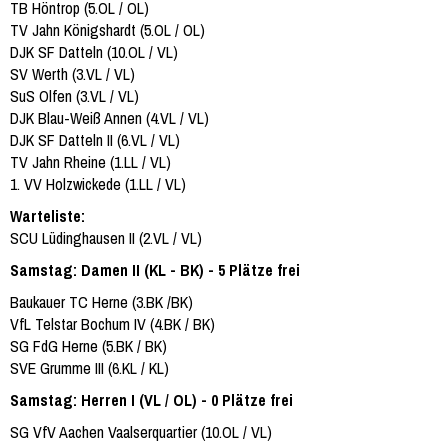
TB Höntrop (5.OL / OL)
TV Jahn Königshardt (5.OL / OL)
DJK SF Datteln (10.OL / VL)
SV Werth (3.VL / VL)
SuS Olfen (3.VL / VL)
DJK Blau-Weiß Annen (4.VL / VL)
DJK SF Datteln II (6.VL / VL)
TV Jahn Rheine (1.LL / VL)
1. VV Holzwickede (1.LL / VL)
Warteliste:
SCU Lüdinghausen II (2.VL / VL)
Samstag: Damen II (KL - BK) - 5 Plätze frei
Baukauer TC Herne (3.BK /BK)
VfL Telstar Bochum IV (4.BK / BK)
SG FdG Herne (5.BK / BK)
SVE Grumme III (6.KL / KL)
Samstag: Herren I (VL / OL) - 0 Plätze frei
SG VfV Aachen Vaalserquartier (10.OL / VL)