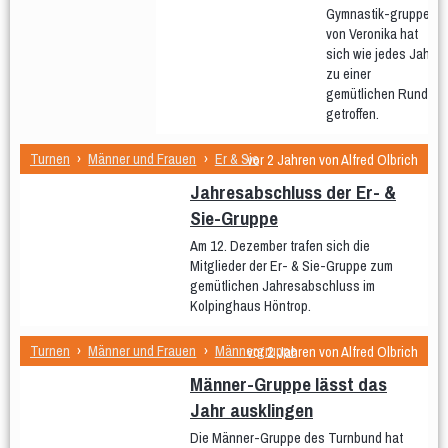
Turnen
Gymnastik-gruppe
Kinder
von Veronika hat
sich wie jedes Jahr
Eltern & Kind
zu einer
gemütlichen Runde
- Eltern & Kind Montag
getroffen.
- Eltern & Kind Dienstag
Turnen
›
Männer und Frauen
›
Er & Sie
vor 2 Jahren von Alfred Olbrich
- Eltern & Kind Mittwoch
Jahresabschluss der Er- &
Krabbelgruppe
Sie-Gruppe
- Eltern & Kind Mittwoch
Am 12. Dezember trafen sich die
Kiga-Kids
Mitglieder der Er- & Sie-Gruppe zum
gemütlichen Jahresabschluss im
KiGa-Kids Montag 3 bis 6 Jahre
Kolpinghaus Höntrop.
Kiga-Kids Dienstag 4 bis 6 Jahre
Turnen
›
Männer und Frauen
›
Männergruppe
vor 2 Jahren von Alfred Olbrich
Kiga-Kids Mittwoch 3 bis 4 Jahre
Männer-Gruppe lässt das
Kiga-Kids Mittwoch 5 bis 6 Jahre
Jahr ausklingen
Schüler/innen
Die Männer-Gruppe des Turnbund hat