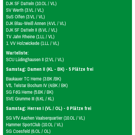
DJK SF Datteln (10.OL / VL)
SV Werth (3.VL / VL)
SuS Olfen (3.VL / VL)
DJK Blau-Weiß Annen (4.VL / VL)
DJK SF Datteln II (6.VL / VL)
TV Jahn Rheine (1.LL / VL)
1. VV Holzwickede (1.LL / VL)
Warteliste:
SCU Lüdinghausen II (2.VL / VL)
Samstag: Damen II (KL - BK) - 5 Plätze frei
Baukauer TC Herne (3.BK /BK)
VfL Telstar Bochum IV (4.BK / BK)
SG FdG Herne (5.BK / BK)
SVE Grumme III (6.KL / KL)
Samstag: Herren I (VL / OL) - 0 Plätze frei
SG VfV Aachen Vaalserquartier (10.OL / VL)
Hammer SportClub (10.OL / VL)
SG Coesfeld (6.OL / OL)