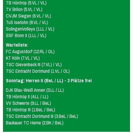
TB Höntrop (5.VL / VL)
TV Brilon (5.VL / VL)
CVJM Siegen (6.VL / VL)
TuS Iserlohn (8.VL / VL)
SolingenVolleys (1.LL / VL)
SSF Bonn II (1.LL / VL)
Warteliste:
FC Augustdorf (12.RL / OL)
KT Köln (7.VL / VL)
TSC Gievenbeck III (7.VL) / VL)
TSC Eintracht Dortmund (1.VL / OL)
Sonntag: Herren II (BeL / LL) - 3 Plätze frei
DJK Blau-Weiß Annen (3.LL / LL)
TB Höntrop II (4.LL / LL)
VV Schwerte (9.LL / BeL)
TB Höntrop III (1.BeL / BeL)
TSC Eintracht Dortmund III (3.BeL / BeL)
Baukauer TC Herne (2.BK / BeL)