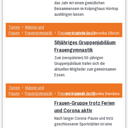
das Jahr mit einem gemütlichen
1.-3. Klasse Dienstag ca. 6 bis 8
Beisammensein im Kolpinghaus Höntrop
ausklingen lassen.
Jahre
4.-6. Klasse Donnerstag ca. 8 bis
Turnen
›
Männer und
Frauen
›
Frauengymnastik
›
Frauengymanstik Gr. 14
vor 2 Jahren von Veronika Olbrich
12 Jahre
50jähriges Gruppenjubiläum
1.-2. Klasse Freitag ca. 6 bis 8
Frauengymnastik
Jahre
Zum (verspäteten) 50-jährigen
Gruppenjubiläum trafen sich die
Jugendliche
aktuellen Mitglieder zum gemeinsamen
Männer und Frauen
Essen.
Frauengymnastik
Turnen
›
Männer und
Frauengymnastik Gr. 02
Frauen
›
Frauengymnastik
›
Frauengymnastik Gr. 02
vor 6 Jahren von Monika Stendera
Frauen-Gruppe trotz Ferien
Frauengymanstik Gr. 14
und Corona aktiv
Männergruppe
Er & Sie
Nach langer Corona-Pause und trotz
Fit und Gesund
geschlossener Sportstätten ist eine