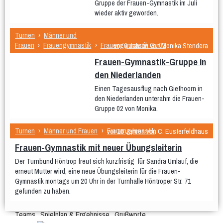
Gruppe der Frauen-Gymnastik im Juli
Aerobic
Bodyforming
Fit after work
wieder aktiv geworden.
Fit Mix
Fitness-Mix
Turnen
›
Männer und
Gymnastik im Sitzen
Frauen
›
Frauengymnastik
›
Frauengymnastik Gr. 02
vor 6 Jahren von Monika Stendera
Hocker-Gymnastik
Frauen-Gymnastik-Gruppe in
den Niederlanden
Wasser-Gymnastik
Yogilates
Einen Tagesausflug nach Giethoorn in
Gesundheitssport
den Niederlanden unterahm die Frauen-
Aktiv 50plus
Fit 60plus
Rücken-Fitness
Gruppe 02 von Monika.
Volleyball
Turniere
Turnen
›
Männer und Frauen
›
Frauengymnastik
vor 16 Jahren von C. Eusterfeldhaus
Norbert-Beil-Turnier
Frauen-Gymnastik mit neuer Übungsleiterin
Anmeldung geöffnet
Sporthalle & Anreise
News
WDM U18 (Mär 2024)
Der Turnbund Höntrop freut sich kurzfristig für Sandra Umlauf, die
Teams
WDM-Magazin
WDM auf Twitch
erneut Mutter wird, eine neue Übungsleiterin für die Frauen-
Spielplan & Ergebnisse
Gymnastik montags um 20 Uhr in der Turnhalle Höntroper Str. 71
Grußworte
Sporthalle & Anreise
gefunden zu haben.
Unterstützer
WDM U21 (Mai 2022)
Teams
Spielplan & Ergebnisse
Grußworte