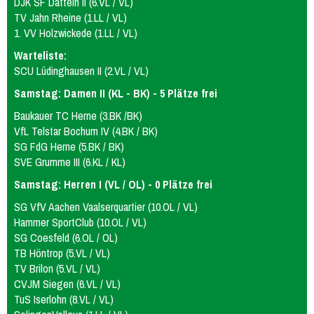
DJK SF Datteln II (6.VL / VL)
TV Jahn Rheine (1.LL / VL)
1. VV Holzwickede (1.LL / VL)
Warteliste:
SCU Lüdinghausen II (2.VL / VL)
Samstag: Damen II (KL - BK) - 5 Plätze frei
Baukauer TC Herne (3.BK /BK)
VfL Telstar Bochum IV (4.BK / BK)
SG FdG Herne (5.BK / BK)
SVE Grumme III (6.KL / KL)
Samstag: Herren I (VL / OL) - 0 Plätze frei
SG VfV Aachen Vaalserquartier (10.OL / VL)
Hammer SportClub (10.OL / VL)
SG Coesfeld (6.OL / OL)
TB Höntrop (5.VL / VL)
TV Brilon (5.VL / VL)
CVJM Siegen (6.VL / VL)
TuS Iserlohn (8.VL / VL)