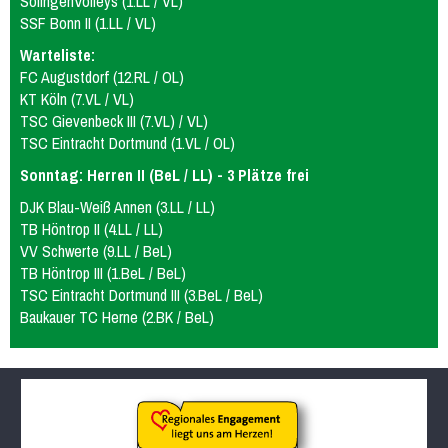
SolingenVolleys (1.LL / VL)
SSF Bonn II (1.LL / VL)
Warteliste:
FC Augustdorf (12.RL / OL)
KT Köln (7.VL / VL)
TSC Gievenbeck III (7.VL) / VL)
TSC Eintracht Dortmund (1.VL / OL)
Sonntag: Herren II (BeL / LL) - 3 Plätze frei
DJK Blau-Weiß Annen (3.LL / LL)
TB Höntrop II (4.LL / LL)
VV Schwerte (9.LL / BeL)
TB Höntrop III (1.BeL / BeL)
TSC Eintracht Dortmund III (3.BeL / BeL)
Baukauer TC Herne (2.BK / BeL)