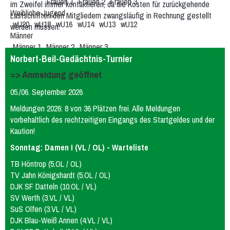
Frauen 1
Frauen 2
Frauen 3
im Zweifel immer kontaktieren, da die Kosten für zurückgehende
Weibliche Jugend
Lastschriften den Mitgliedern zwangsläufig in Rechnung gestellt
wU20
wU18
wU16
wU14
wU13
wU12
werden müssen.
Männer
Männer 1
Männer 2
Männer 3
Männliche Jugend
Beach
Norbert-Beil-Gedächtnis-Turnier
mU20
mU16
mU14
mU13
mU12
Hobby
=> Anmeldung geöffnet
Stadtliga Mixed
Mixed
Erfolge
05./06. September 2026
Frauen
weibliche Jugend
Männer
männliche Jugend
Mixed
Meldungen 2026: 8 von 36 Plätzen frei. Alle Meldungen
History
vorbehaltlich des rechtzeitigen Eingangs des Startgeldes und der
Damen 4
Damen 5
Quereinsteiger
Stadtliga Herren
Kaution!
mU20 (PSV)
mU18
mU15
mixU14
mU12
wU15
Sonntag: Damen I (VL / OL) - Warteliste
Tischtennis
Sportabzeichen
TB Höntrop (5.OL / OL)
TV Jahn Königshardt (5.OL / OL)
DJK SF Datteln (10.OL / VL)
SV Werth (3.VL / VL)
SuS Olfen (3.VL / VL)
DJK Blau-Weiß Annen (4.VL / VL)