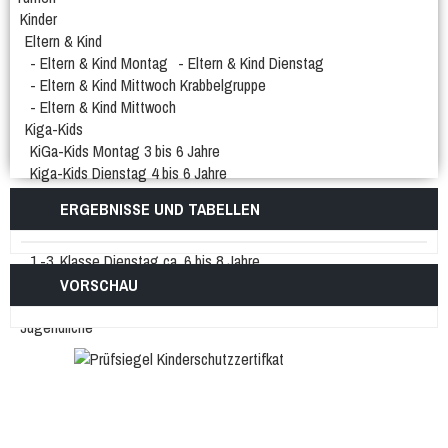
Kinder
Eltern & Kind
- Eltern & Kind Montag
- Eltern & Kind Dienstag
- Eltern & Kind Mittwoch Krabbelgruppe
- Eltern & Kind Mittwoch
Kiga-Kids
KiGa-Kids Montag 3 bis 6 Jahre
Kiga-Kids Dienstag 4 bis 6 Jahre
Kiga-Kids Mittwoch 3 bis 4 Jahre
ERGEBNISSE UND TABELLEN
Kiga-Kids Mittwoch 5 bis 6 Jahre
Schüler/innen
1.-3. Klasse Dienstag ca. 6 bis 8 Jahre
4.-6. Klasse Donnerstag ca. 8 bis 12 Jahre
VORSCHAU
1.-2. Klasse Freitag ca. 6 bis 8 Jahre
Jugendliche
Männer und Frauen
Frauengymnastik
Männergruppe
Frauengymnastik Gr. 02
Frauengymanstik Gr. 14
Er & Sie
Fit und Gesund
Aerobic
Bodyforming
Fit after work
Fit Mix
Fitness-Mix