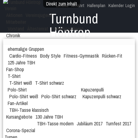
Direkt zum Inhalt
Leitbild
Anfahrt
Hallenplan
Kalender
Login
Verein
Turnbund
Aktionen
Vereinsjugend
Mitarbeiter
Höntrop
Vorstand
Ältestenrat
Freiwilligendienst
Chronik
Dein Verein im Höntroper Herzen!
Ehrungen
Fotogalerie
Geschichte
ehemalige Gruppen
Cardio-Fitness
Body Style
Fitness-Gymnastik
Rücken-Fit
125 Jahre TBH
Fan-Shop
T-Shirt
T-Shirt weiß
T-Shirt schwarz
Polo-Shirt
Kapuzenpulli
Polo-Shirt weiß
Polo-Shirt schwarz
Kapuzenpulli schwarz
Fan-Artikel
TBH-Tasse klassisch
Kursangebote
130 Jahre TBH
TBH-Tasse modern
Jubiläum 2017
Turnfest 2017
Corona-Spezial
Turnen