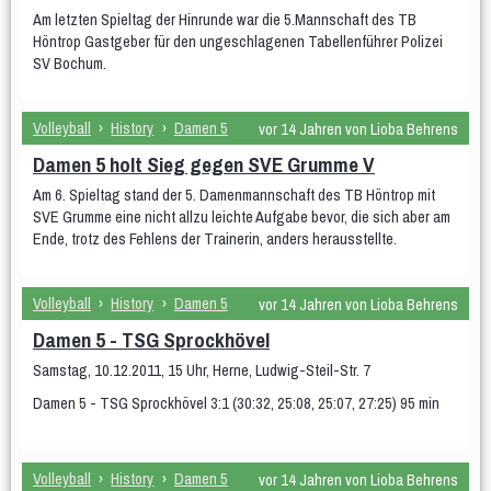
Am letzten Spieltag der Hinrunde war die 5.Mannschaft des TB
Höntrop Gastgeber für den ungeschlagenen Tabellenführer Polizei
SV Bochum.
Volleyball
›
History
›
Damen 5
vor 14 Jahren von Lioba Behrens
Damen 5 holt Sieg gegen SVE Grumme V
Am 6. Spieltag stand der 5. Damenmannschaft des TB Höntrop mit
SVE Grumme eine nicht allzu leichte Aufgabe bevor, die sich aber am
Ende, trotz des Fehlens der Trainerin, anders herausstellte.
Volleyball
›
History
›
Damen 5
vor 14 Jahren von Lioba Behrens
Damen 5 - TSG Sprockhövel
Samstag, 10.12.2011, 15 Uhr, Herne, Ludwig-Steil-Str. 7
Damen 5 - TSG Sprockhövel 3:1 (30:32, 25:08, 25:07, 27:25) 95 min
Volleyball
›
History
›
Damen 5
vor 14 Jahren von Lioba Behrens