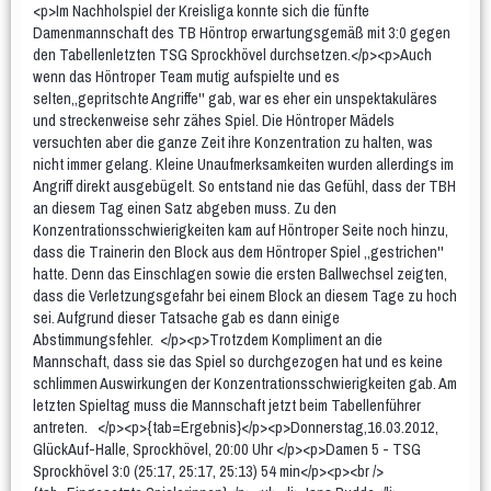
<p>Im Nachholspiel der Kreisliga konnte sich die fünfte
Teams
Spielplan & Ergebnisse
Damenmannschaft des TB Höntrop erwartungsgemäß mit 3:0 gegen
den Tabellenletzten TSG Sprockhövel durchsetzen.</p><p>Auch
Grußworte
Sporthalle & Anreise
wenn das Höntroper Team mutig aufspielte und es
Unterstützer
selten,,gepritschte Angriffe'' gab, war es eher ein unspektakuläres
und streckenweise sehr zähes Spiel. Die Höntroper Mädels
WDM U15 (Apr 2022)
versuchten aber die ganze Zeit ihre Konzentration zu halten, was
nicht immer gelang. Kleine Unaufmerksamkeiten wurden allerdings im
Teams
Spielplan & Ergebnisse
Angriff direkt ausgebügelt. So entstand nie das Gefühl, dass der TBH
an diesem Tag einen Satz abgeben muss. Zu den
Grußworte
Sporthalle & Anreise
Konzentrationsschwierigkeiten kam auf Höntroper Seite noch hinzu,
Unterstützer
dass die Trainerin den Block aus dem Höntroper Spiel ,,gestrichen''
hatte. Denn das Einschlagen sowie die ersten Ballwechsel zeigten,
DM U20 (Jun 2021)
dass die Verletzungsgefahr bei einem Block an diesem Tage zu hoch
sei. Aufgrund dieser Tatsache gab es dann einige
Anfänger
Abstimmungsfehler. </p><p>Trotzdem Kompliment an die
Frauen
Mannschaft, dass sie das Spiel so durchgezogen hat und es keine
schlimmen Auswirkungen der Konzentrationsschwierigkeiten gab. Am
Frauen 1
Frauen 2
Frauen 3
letzten Spieltag muss die Mannschaft jetzt beim Tabellenführer
antreten. </p><p>{tab=Ergebnis}</p><p>Donnerstag,16.03.2012,
Weibliche Jugend
GlückAuf-Halle, Sprockhövel, 20:00 Uhr </p><p>Damen 5 - TSG
wU20
wU18
wU16
wU14
wU13
Sprockhövel 3:0 (25:17, 25:17, 25:13) 54 min</p><p><br />