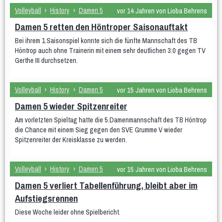
Volleyball
›
History
›
Damen 5
vor 14 Jahren von Lioba Behrens
Damen 5 retten den Höntroper Saisonauftakt
Bei ihrem 1.Saisonspiel konnte sich die fünfte Mannschaft des TB
Höntrop auch ohne Trainerin mit einem sehr deutlichen 3:0 gegen TV
Gerthe III durchsetzen.
Volleyball
›
History
›
Damen 5
vor 15 Jahren von Lioba Behrens
Damen 5 wieder Spitzenreiter
Am vorletzten Spieltag hatte die 5.Damenmannschaft des TB Höntrop
die Chance mit einem Sieg gegen den SVE Grumme V wieder
Spitzenreiter der Kreisklasse zu werden.
Volleyball
›
History
›
Damen 5
vor 15 Jahren von Lioba Behrens
Damen 5 verliert Tabellenführung, bleibt aber im
Aufstiegsrennen
Diese Woche leider ohne Spielbericht.