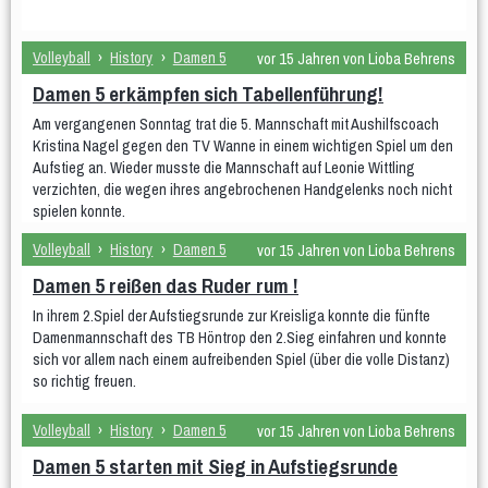
Volleyball
›
History
›
Damen 5
vor 15 Jahren von Lioba Behrens
Damen 5 erkämpfen sich Tabellenführung!
Am vergangenen Sonntag trat die 5. Mannschaft mit Aushilfscoach
Kristina Nagel gegen den TV Wanne in einem wichtigen Spiel um den
Aufstieg an. Wieder musste die Mannschaft auf Leonie Wittling
verzichten, die wegen ihres angebrochenen Handgelenks noch nicht
spielen konnte.
Volleyball
›
History
›
Damen 5
vor 15 Jahren von Lioba Behrens
Damen 5 reißen das Ruder rum !
In ihrem 2.Spiel der Aufstiegsrunde zur Kreisliga konnte die fünfte
Damenmannschaft des TB Höntrop den 2.Sieg einfahren und konnte
sich vor allem nach einem aufreibenden Spiel (über die volle Distanz)
so richtig freuen.
Volleyball
›
History
›
Damen 5
vor 15 Jahren von Lioba Behrens
Damen 5 starten mit Sieg in Aufstiegsrunde