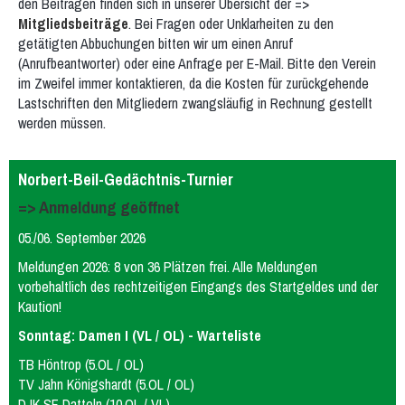
den Beiträgen finden sich in unserer Übersicht der =>
Mitgliedsbeiträge
. Bei Fragen oder Unklarheiten zu den
getätigten Abbuchungen bitten wir um einen Anruf
(Anrufbeantworter) oder eine Anfrage per E-Mail. Bitte den Verein
im Zweifel immer kontaktieren, da die Kosten für zurückgehende
Lastschriften den Mitgliedern zwangsläufig in Rechnung gestellt
werden müssen.
Norbert-Beil-Gedächtnis-Turnier
=> Anmeldung geöffnet
05./06. September 2026
Meldungen 2026: 8 von 36 Plätzen frei. Alle Meldungen
vorbehaltlich des rechtzeitigen Eingangs des Startgeldes und der
Kaution!
Sonntag: Damen I (VL / OL) - Warteliste
TB Höntrop (5.OL / OL)
TV Jahn Königshardt (5.OL / OL)
DJK SF Datteln (10.OL / VL)