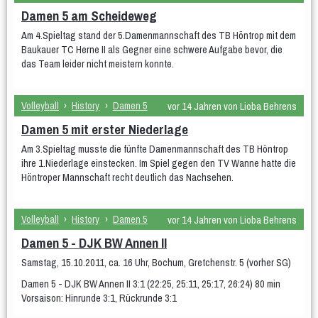
Damen 5 am Scheideweg
Am 4.Spieltag stand der 5.Damenmannschaft des TB Höntrop mit dem
Baukauer TC Herne II als Gegner eine schwere Aufgabe bevor, die
das Team leider nicht meistern konnte.
Volleyball
›
History
›
Damen 5
vor 14 Jahren von Lioba Behrens
Damen 5 mit erster Niederlage
Am 3.Spieltag musste die fünfte Damenmannschaft des TB Höntrop
ihre 1.Niederlage einstecken. Im Spiel gegen den TV Wanne hatte die
Höntroper Mannschaft recht deutlich das Nachsehen.
Volleyball
›
History
›
Damen 5
vor 14 Jahren von Lioba Behrens
Damen 5 - DJK BW Annen II
Samstag, 15.10.2011, ca. 16 Uhr, Bochum, Gretchenstr. 5 (vorher SG)
Damen 5 - DJK BW Annen II 3:1 (22:25, 25:11, 25:17, 26:24) 80 min
Vorsaison: Hinrunde 3:1, Rückrunde 3:1