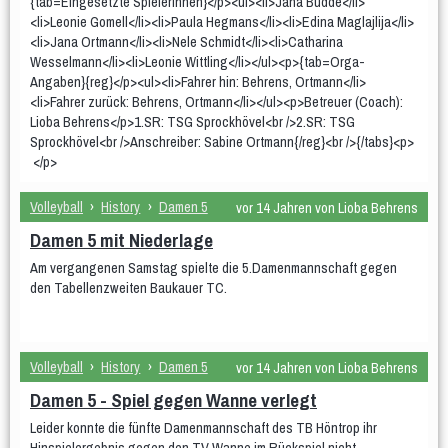
{tab=Eingesetzte Spielerinnen}</p><ul><li>Jana Budde</li>
wU12
<li>Leonie Gomell</li><li>Paula Hegmans</li><li>Edina Maglajlija</li>
<li>Jana Ortmann</li><li>Nele Schmidt</li><li>Catharina
Männer
Wesselmann</li><li>Leonie Wittling</li></ul><p>{tab=Orga-
Angaben}{reg}</p><ul><li>Fahrer hin: Behrens, Ortmann</li>
Männer 1
Männer 2
Männer 3
<li>Fahrer zurück: Behrens, Ortmann</li></ul><p>Betreuer (Coach):
Männliche Jugend
Lioba Behrens</p>1.SR: TSG Sprockhövel<br />2.SR: TSG
Sprockhövel<br />Anschreiber: Sabine Ortmann{/reg}<br />{/tabs}<p>
mU20
mU16
mU14
mU13
mU12
</p>
Beach
Hobby
Volleyball
›
History
›
Damen 5
vor 14 Jahren von Lioba Behrens
Stadtliga Mixed
Mixed
Damen 5 mit Niederlage
Erfolge
Am vergangenen Samstag spielte die 5.Damenmannschaft gegen
Frauen
weibliche Jugend
Männer
den Tabellenzweiten Baukauer TC.
männliche Jugend
Mixed
History
Volleyball
›
History
›
Damen 5
vor 14 Jahren von Lioba Behrens
Damen 4
Damen 5
Quereinsteiger
Damen 5 - Spiel gegen Wanne verlegt
Stadtliga Herren
mU20 (PSV)
mU18
Leider konnte die fünfte Damenmannschaft des TB Höntrop ihr
Hinspielergebnis gegen den TV Wanne im Rückspiel nicht