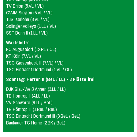
TV Brilon (5.VL / VL)
CVJM Siegen (6.VL / VL)
TuS Iserlohn (8.VL / VL)
SolingenVolleys (1.LL / VL)
SSF Bonn II (1.LL / VL)
Warteliste:
FC Augustdorf (12.RL / OL)
KT Köln (7.VL / VL)
TSC Gievenbeck III (7.VL) / VL)
TSC Eintracht Dortmund (1.VL / OL)
Sonntag: Herren II (BeL / LL) - 3 Plätze frei
DJK Blau-Weiß Annen (3.LL / LL)
TB Höntrop II (4.LL / LL)
VV Schwerte (9.LL / BeL)
TB Höntrop III (1.BeL / BeL)
TSC Eintracht Dortmund III (3.BeL / BeL)
Baukauer TC Herne (2.BK / BeL)