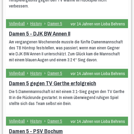
mU15
mixU14
mU12
wU15
verbessern.
Tischtennis
Sportabzeichen
Volleyball
›
History
›
Damen 5
vor 14 Jahren von Lioba Behrens
Damen 5 - DJK BW Annen II
Am vergangenen Wochenende musste die fünfte Damenmannschaft
des TB Höntrop feststellen, was passiert, wenn man einen Gegner
wie DJK BW Annen II unterschätzt. Zum Glück kam die Mannschaft
mit einem blauen Augen und einem 3:2 €“ Sieg davon.
Volleyball
›
History
›
Damen 5
vor 14 Jahren von Lioba Behrens
Damen 5 gegen TV Gerthe erfolgreich
Die 5.Damenmannschaft ist mit einem 3:1-Sieg gegen den TV Gerthe
III in die Rückrunde gestartet. In einem überwiegend ruhigen Spiel
stellte sich das Team selbst ein Bein.
Volleyball
›
History
›
Damen 5
vor 14 Jahren von Lioba Behrens
Damen 5 - PSV Bochum