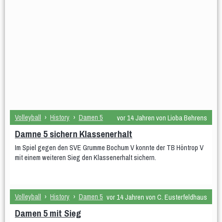
Gymnastik im Sitzen
Hocker-Gymnastik
Wasser-Gymnastik
Yogilates
Gesundheitssport
Aktiv 50plus
Fit 60plus
Rücken-Fitness
Volleyball
Turniere
Norbert-Beil-Turnier
Anmeldung geöffnet
Sporthalle & Anreise
News
Volleyball
›
History
›
Damen 5
vor 14 Jahren von Lioba Behrens
WDM U18 (Mär 2024)
Damne 5 sichern Klassenerhalt
Im Spiel gegen den SVE Grumme Bochum V konnte der TB Höntrop V
Teams
WDM-Magazin
mit einem weiteren Sieg den Klassenerhalt sichern.
WDM auf Twitch
Spielplan & Ergebnisse
Grußworte
Volleyball
›
History
›
Damen 5
vor 14 Jahren von C. Eusterfeldhaus
Sporthalle & Anreise
Unterstützer
Damen 5 mit Sieg
WDM U21 (Mai 2022)