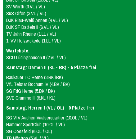
SV Werth (3.VL / VL)
SuS Olfen (3.VL / VL)
DJK Blau-Weiß Annen (4.VL / VL)
DJK SF Datteln II (6.VL / VL)
TV Jahn Rheine (1.LL / VL)
1. VV Holzwickede (1.LL / VL)
Warteliste:
SCU Lüdinghausen II (2.VL / VL)
Samstag: Damen II (KL - BK) - 5 Plätze frei
Baukauer TC Herne (3.BK /BK)
VfL Telstar Bochum IV (4.BK / BK)
SG FdG Herne (5.BK / BK)
SVE Grumme III (6.KL / KL)
Samstag: Herren I (VL / OL) - 0 Plätze frei
SG VfV Aachen Vaalserquartier (10.OL / VL)
Hammer SportClub (10.OL / VL)
SG Coesfeld (6.OL / OL)
TB Höntrop (5.VL / VL)