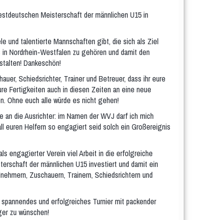
estdeutschen Meisterschaft der männlichen U15 in
le und talentierte Mannschaften gibt, die sich als Ziel
 in Nordrhein-Westfalen zu gehören und damit den
estalten! Dankeschön!
hauer, Schiedsrichter, Trainer und Betreuer, dass ihr eure
ure Fertigkeiten auch in diesen Zeiten an eine neue
n. Ohne euch alle würde es nicht gehen!
 an die Ausrichter: im Namen der WVJ darf ich mich
 all euren Helfern so engagiert seid solch ein Großereignis
ls engagierter Verein viel Arbeit in die erfolgreiche
erschaft der männlichen U15 investiert und damit ein
ilnehmern, Zuschauern, Trainern, Schiedsrichtern und
in spannendes und erfolgreiches Turnier mit packender
ger zu wünschen!