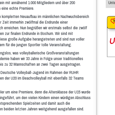
ein mit annähernd 1.000 Mitgliedern und über 200
Unte
m eine echte Premiere.
m kompletten Neuaufbau im männlichen Nachwuchsbereich
r Zeit immerhin zwölfmal die Endrunde einer
h erreichen. Nun begrüßen wir erstmals selbst die zwölf
n zur finalen Endrunde in Bochum. Wir sind mit
ese große Aufgabe herangetreten und sind nun voller
lem für die jungen Sportler tolle Veranstaltung.
ungslos, was volleyballerische Großveranstaltungen
emie haben wir 33 Jahre in Folge unser traditionelles
 bis zu 32 Mannschaften an zwei Tagen ausgetragen.
die Deutsche Volleyball-Jugend im Rahmen der RUHR
n der U20 im Beachvolleyball mit ebenfalls 32 Teams
eler um eine Premiere, denn die Altersklasse der U15 wurde
geführt, um den vielen Kindern einen würdigen Abschluss
entsprechenden Spielzeiten und damit auch die
en beiden letzten Jahren weitgehend ausgefallen sind.