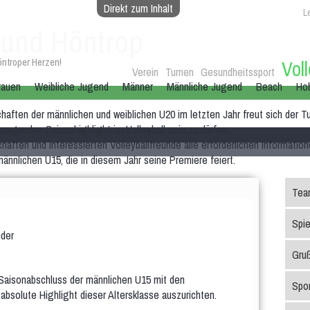
Direkt zum Inhalt
Le
und Höntrop
öntroper Herzen!
Voll
Verein
Turnen
Gesundheitssport
rauen
Weibliche Jugend
Männer
Männliche Jugend
Beach
Ho
ften der männlichen und weiblichen U20 im letzten Jahr freut sich der T
sragenden Saisonhighlight im Volleyball sein zu dürfen.
haften und interessierten Volleyballfreunde alle erforderlichen Informatio
nnlichen U15, die in diesem Jahr seine Premiere feiert.
Tea
Spie
Gru
 Saisonabschluss der männlichen U15 mit den
Spor
solute Highlight dieser Altersklasse auszurichten.