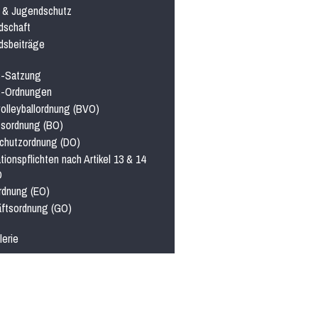
- & Jugendschutz
dschaft
edsbeiträge
s-Satzung
s-Ordnungen
olleyballordnung (BVO)
gsordnung (BO)
chutzordnung (DO)
tionspflichten nach Artikel 13 & 14
O
rdnung (EO)
ftsordnung (GO)
lerie