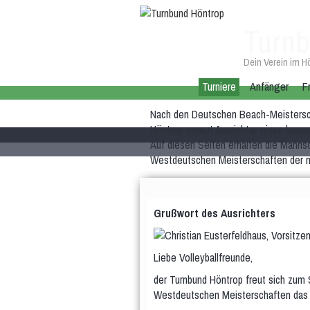
Turnb
Dein Verein im H
Turniere
Anfänger
F
Nach den Deutschen Beach-Meisterscha
Höntrop erneut Ausrichter eines herau
Auf diesen Seiten erhalten die Mannsc
Westdeutschen Meisterschaften der mä
Grußwort des Ausrichters
Liebe Volleyballfreunde,
der Turnbund Höntrop freut sich zum
Westdeutschen Meisterschaften das ab