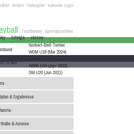
itbild
Anfahrt
Hallenplan
Kalender
Login
eyball
Tischtennis
Sportabzeichen
bby
Erfolge
History
Norbert-Beil-Turnier
urnbund
WDM U18 (Mär 2024)
WDM U21 (Mai 2022)
nen zu den
WDM U15 (Apr 2022)
DM U20 (Jun 2021)
ms
lplan & Ergebnisse
ßworte
thalle & Anreise