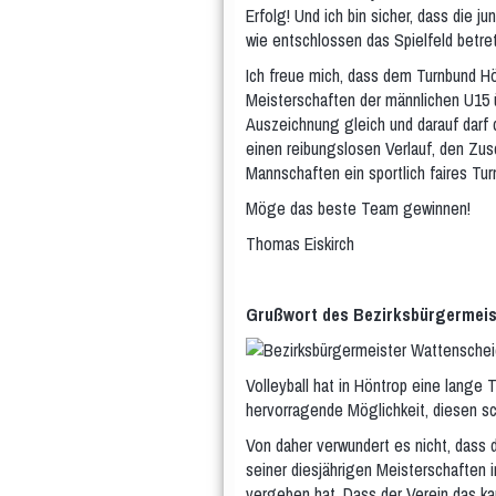
Erfolg! Und ich bin sicher, dass di
wie entschlossen das Spielfeld betre
Ich freue mich, dass dem Turnbund H
Meisterschaften der männlichen U15 
Auszeichnung gleich und darauf darf d
einen reibungslosen Verlauf, den Zu
Mannschaften ein sportlich faires Tur
Möge das beste Team gewinnen!
Thomas Eiskirch
Grußwort des Bezirksbürgermeis
Volleyball hat in Höntrop eine lange 
hervorragende Möglichkeit, diesen s
Von daher verwundert es nicht, dass 
seiner diesjährigen Meisterschaften 
vergeben hat. Dass der Verein das ka