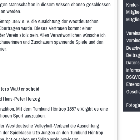
e jungen Mannschaften in diesem Wissen ebenso geschlossen
Kinder
ten werden.
Mitglie
Mitgli
öntrop 1887 e. V. die Ausrichtung der Westdeutschen
übertragen wurde. Dieses Vertrauen kommt einer
Verein
er Verein stolz sein. Allen Verantwortlichen wünsche ich
Verein
schauerinnen und Zuschauern spannende Spiele und den
Beachv
nier.
Beitra
Datens
Informa
DSGV
Ehreno
ters Wattenscheid
Geschä
Fotoga
Tradition. Mit dem Turnbund Höntrop 1887 e.V. gibt es eine
chönen Sport auszuüben.
der Westdeutsche Volleyball-Verband die Ausrichtung
in der Spielklasse U15 Jungen an den Turnbund Höntrop
nn, hat er schon unzählige Male bewiesen.