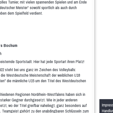
 tolles Turnier, mit vielen spannenden Spielen und am Ende
deutscher Meister“ sowohl sportlich als auch durch
eben dem Spielfeld verdient.
rs Bochum
isternde Sportstadt. Hier hat jede Sportart ihren Platz!
22 steht bei uns ganz im Zeichen des Volleyballs:
g die Westdeutsche Meisterschaft der weiblichen U18
esten" die männliche U15 um den Titel des Westdeutschen
schiedenen Regionen Nordrhein-Westfalens haben sich in
l starker Gegner durchgesetzt. Wie in jeder anderen
Impres
tzt, wo der Titel greifbar naheliegt, ganz besonders auf
Handlu
an. Teamgeist gehört zu den unabdingbaren Schlüsseln zum