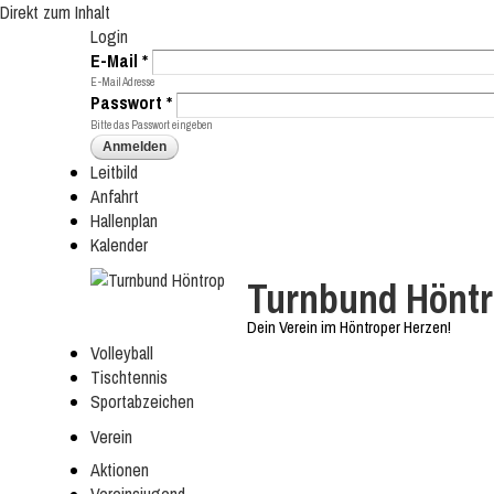
Direkt zum Inhalt
Login
E-Mail
*
E-Mail Adresse
Passwort
*
Bitte das Passwort eingeben
Leitbild
Anfahrt
Hallenplan
Kalender
Turnbund Hönt
Dein Verein im Höntroper Herzen!
Volleyball
Tischtennis
Sportabzeichen
Verein
Aktionen