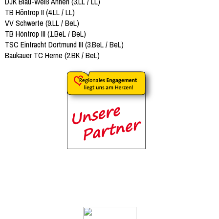
DJK Blau-Weiß Annen (3.LL / LL)
TB Höntrop II (4.LL / LL)
VV Schwerte (9.LL / BeL)
TB Höntrop III (1.BeL / BeL)
TSC Eintracht Dortmund III (3.BeL / BeL)
Baukauer TC Herne (2.BK / BeL)