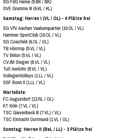
SG FdG Herne (5.BK / BK)
SVE Grumme III (6.KL / KL)
Samstag: Herren I (VL / OL) - 0 Plätze frei
SG VfV Aachen Vaalserquartier (10.OL / VL)
Hammer SportClub (10.OL / VL)
SG Coesfeld (6.OL / OL)
TB Höntrop (5.VL / VL)
TV Brilon (5.VL / VL)
CVJM Siegen (6.VL / VL)
TuS Iserlohn (8.VL / VL)
SolingenVolleys (1.LL / VL)
SSF Bonn II (1.LL / VL)
Warteliste:
FC Augustdorf (12.RL / OL)
KT Köln (7.VL / VL)
TSC Gievenbeck III (7.VL) / VL)
TSC Eintracht Dortmund (1.VL / OL)
Sonntag: Herren II (BeL / LL) - 3 Plätze frei