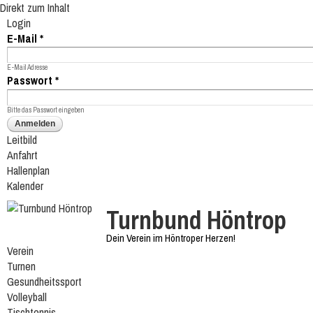
Direkt zum Inhalt
Login
E-Mail
*
E-Mail Adresse
Passwort
*
Bitte das Passwort eingeben
Leitbild
Anfahrt
Hallenplan
Kalender
Turnbund Höntrop
Dein Verein im Höntroper Herzen!
Verein
Turnen
Gesundheitssport
Volleyball
Tischtennis