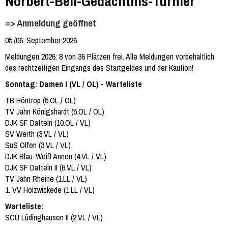
Norbert-Beil-Gedächtnis-Turnier
=> Anmeldung geöffnet
05./06. September 2026
Meldungen 2026: 8 von 36 Plätzen frei. Alle Meldungen vorbehaltlich
des rechtzeitigen Eingangs des Startgeldes und der Kaution!
Sonntag: Damen I (VL / OL) - Warteliste
TB Höntrop (5.OL / OL)
TV Jahn Königshardt (5.OL / OL)
DJK SF Datteln (10.OL / VL)
SV Werth (3.VL / VL)
SuS Olfen (3.VL / VL)
DJK Blau-Weiß Annen (4.VL / VL)
DJK SF Datteln II (6.VL / VL)
TV Jahn Rheine (1.LL / VL)
1. VV Holzwickede (1.LL / VL)
Warteliste:
SCU Lüdinghausen II (2.VL / VL)