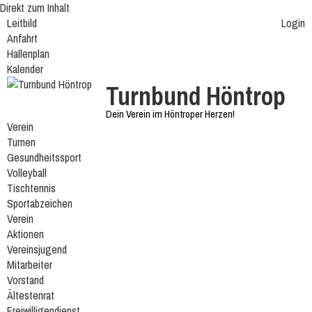
Direkt zum Inhalt
Leitbild
Login
Anfahrt
Hallenplan
Kalender
Turnbund Höntrop
Dein Verein im Höntroper Herzen!
Verein
Turnen
Gesundheitssport
Volleyball
Tischtennis
Sportabzeichen
Verein
Aktionen
Vereinsjugend
Mitarbeiter
Vorstand
Ältestenrat
Freiwilligendienst