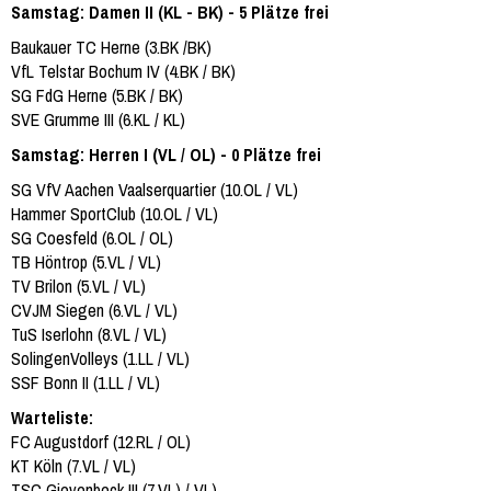
Samstag: Damen II (KL - BK) - 5 Plätze frei
Baukauer TC Herne (3.BK /BK)
VfL Telstar Bochum IV (4.BK / BK)
SG FdG Herne (5.BK / BK)
SVE Grumme III (6.KL / KL)
Samstag: Herren I (VL / OL) - 0 Plätze frei
SG VfV Aachen Vaalserquartier (10.OL / VL)
Hammer SportClub (10.OL / VL)
SG Coesfeld (6.OL / OL)
TB Höntrop (5.VL / VL)
TV Brilon (5.VL / VL)
CVJM Siegen (6.VL / VL)
TuS Iserlohn (8.VL / VL)
SolingenVolleys (1.LL / VL)
SSF Bonn II (1.LL / VL)
Warteliste:
FC Augustdorf (12.RL / OL)
KT Köln (7.VL / VL)
TSC Gievenbeck III (7.VL) / VL)