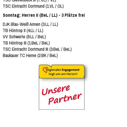
TSC Eintracht Dortmund (1.VL / OL)
Sonntag: Herren II (BeL / LL) - 3 Plätze frei
DJK Blau-Weiß Annen (3.LL / LL)
TB Höntrop II (4.LL / LL)
VV Schwerte (9.LL / BeL)
TB Höntrop III (1.BeL / BeL)
TSC Eintracht Dortmund III (3.BeL / BeL)
Baukauer TC Herne (2.BK / BeL)