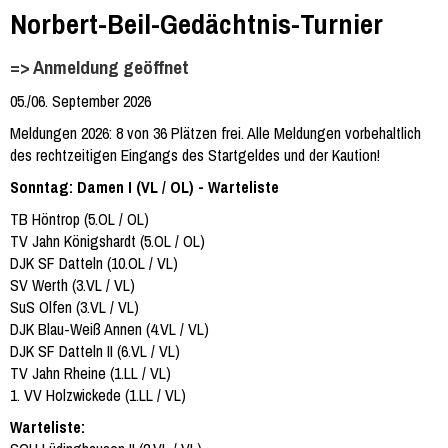
Norbert-Beil-Gedächtnis-Turnier
=> Anmeldung geöffnet
05./06. September 2026
Meldungen 2026: 8 von 36 Plätzen frei. Alle Meldungen vorbehaltlich
des rechtzeitigen Eingangs des Startgeldes und der Kaution!
Sonntag: Damen I (VL / OL) - Warteliste
TB Höntrop (5.OL / OL)
TV Jahn Königshardt (5.OL / OL)
DJK SF Datteln (10.OL / VL)
SV Werth (3.VL / VL)
SuS Olfen (3.VL / VL)
DJK Blau-Weiß Annen (4.VL / VL)
DJK SF Datteln II (6.VL / VL)
TV Jahn Rheine (1.LL / VL)
1. VV Holzwickede (1.LL / VL)
Warteliste: