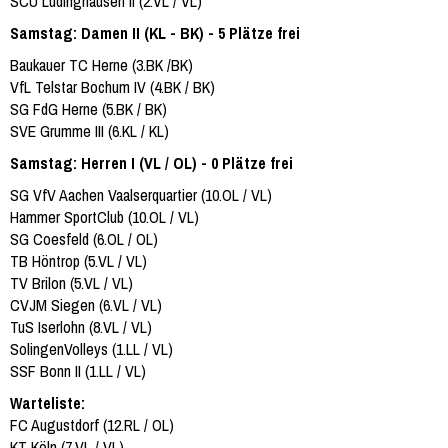
SCU Lüdinghausen II (2.VL / VL)
Samstag: Damen II (KL - BK) - 5 Plätze frei
Baukauer TC Herne (3.BK /BK)
VfL Telstar Bochum IV (4.BK / BK)
SG FdG Herne (5.BK / BK)
SVE Grumme III (6.KL / KL)
Samstag: Herren I (VL / OL) - 0 Plätze frei
SG VfV Aachen Vaalserquartier (10.OL / VL)
Hammer SportClub (10.OL / VL)
SG Coesfeld (6.OL / OL)
TB Höntrop (5.VL / VL)
TV Brilon (5.VL / VL)
CVJM Siegen (6.VL / VL)
TuS Iserlohn (8.VL / VL)
SolingenVolleys (1.LL / VL)
SSF Bonn II (1.LL / VL)
Warteliste:
FC Augustdorf (12.RL / OL)
KT Köln (7.VL / VL)