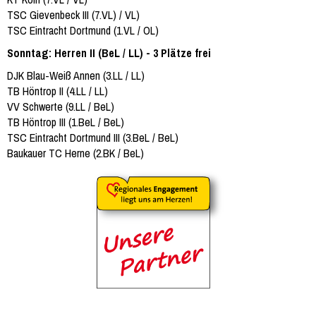
TSC Gievenbeck III (7.VL) / VL)
TSC Eintracht Dortmund (1.VL / OL)
Sonntag: Herren II (BeL / LL) - 3 Plätze frei
DJK Blau-Weiß Annen (3.LL / LL)
TB Höntrop II (4.LL / LL)
VV Schwerte (9.LL / BeL)
TB Höntrop III (1.BeL / BeL)
TSC Eintracht Dortmund III (3.BeL / BeL)
Baukauer TC Herne (2.BK / BeL)