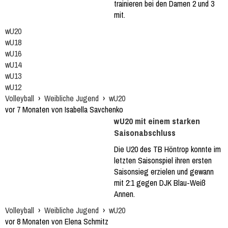
trainieren bei den Damen 2 und 3
mit.
wU20
wU18
wU16
wU14
wU13
wU12
Volleyball
›
Weibliche Jugend
›
wU20
vor 7 Monaten von Isabella Savchenko
wU20 mit einem starken
Saisonabschluss
Die U20 des TB Höntrop konnte im
letzten Saisonspiel ihren ersten
Saisonsieg erzielen und gewann
mit 2:1 gegen DJK Blau-Weiß
Annen.
Volleyball
›
Weibliche Jugend
›
wU20
vor 8 Monaten von Elena Schmitz