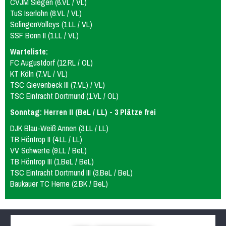
CVJM Siegen (6.VL / VL)
TuS Iserlohn (8.VL / VL)
SolingenVolleys (1.LL / VL)
SSF Bonn II (1.LL / VL)
Warteliste:
FC Augustdorf (12.RL / OL)
KT Köln (7.VL / VL)
TSC Gievenbeck III (7.VL) / VL)
TSC Eintracht Dortmund (1.VL / OL)
Sonntag: Herren II (BeL / LL) - 3 Plätze frei
DJK Blau-Weiß Annen (3.LL / LL)
TB Höntrop II (4.LL / LL)
VV Schwerte (9.LL / BeL)
TB Höntrop III (1.BeL / BeL)
TSC Eintracht Dortmund III (3.BeL / BeL)
Baukauer TC Herne (2.BK / BeL)