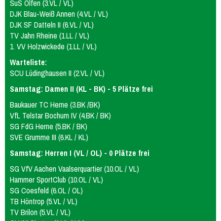
SuS Olfen (3.VL / VL)
DJK Blau-Weiß Annen (4.VL / VL)
DJK SF Datteln II (6.VL / VL)
TV Jahn Rheine (1.LL / VL)
1. VV Holzwickede (1.LL / VL)
Warteliste:
SCU Lüdinghausen II (2.VL / VL)
Samstag: Damen II (KL - BK) - 5 Plätze frei
Baukauer TC Herne (3.BK /BK)
VfL Telstar Bochum IV (4.BK / BK)
SG FdG Herne (5.BK / BK)
SVE Grumme III (6.KL / KL)
Samstag: Herren I (VL / OL) - 0 Plätze frei
SG VfV Aachen Vaalserquartier (10.OL / VL)
Hammer SportClub (10.OL / VL)
SG Coesfeld (6.OL / OL)
TB Höntrop (5.VL / VL)
TV Brilon (5.VL / VL)