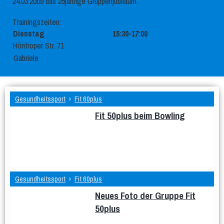
24.03.2009 das 25jährige Gruppenjubiläum.
Trainingszeiten:
Dienstag
15:30-17:00
Höntroper Str. 71
Gabriele
Gesundheitssport
›
Fit 60plus
Fit 50plus beim Bowling
Gesundheitssport
›
Fit 60plus
Neues Foto der Gruppe Fit
50plus