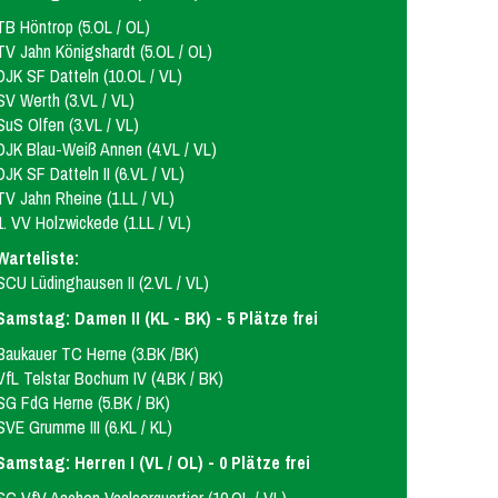
TB Höntrop (5.OL / OL)
TV Jahn Königshardt (5.OL / OL)
DJK SF Datteln (10.OL / VL)
SV Werth (3.VL / VL)
SuS Olfen (3.VL / VL)
DJK Blau-Weiß Annen (4.VL / VL)
DJK SF Datteln II (6.VL / VL)
TV Jahn Rheine (1.LL / VL)
1. VV Holzwickede (1.LL / VL)
Warteliste:
SCU Lüdinghausen II (2.VL / VL)
Samstag: Damen II (KL - BK) - 5 Plätze frei
Baukauer TC Herne (3.BK /BK)
VfL Telstar Bochum IV (4.BK / BK)
SG FdG Herne (5.BK / BK)
SVE Grumme III (6.KL / KL)
Samstag: Herren I (VL / OL) - 0 Plätze frei