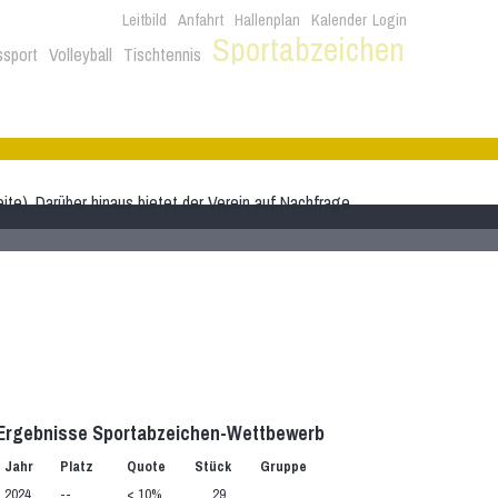
Leitbild
Anfahrt
Hallenplan
Kalender
Login
Sportabzeichen
ssport
Volleyball
Tischtennis
ite). Darüber hinaus bietet der Verein auf Nachfrage
Ergebnisse Sportabzeichen-Wettbewerb
Jahr
Platz
Quote
Stück
Gruppe
2024
--
< 10%
29