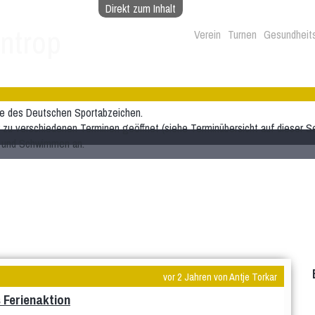
Direkt zum Inhalt
ntrop
Verein
Turnen
Gesundheit
me des Deutschen Sportabzeichen.
 zu verschiedenen Terminen geöffnet (siehe Terminübersicht auf dieser Se
g und Schwimmen an.
vor 2 Jahren von Antje Torkar
 Ferienaktion