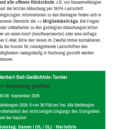
und alle offenen Rückstände
, z.B. von Neuanmeldungen
seit der letzten Abbuchung per SEPA-Lastschrift
eingezogen. Informationen zu den Beiträgen finden sich in
unserer Übersicht der =>
Mitgliedsbeiträge
. Bei Fragen
oder Unklarheiten zu den getätigten Abbuchungen bitten
wir um einen Anruf (Anrufbeantworter) oder eine Anfrage
per E-Mail. Bitte den Verein im Zweifel immer kontaktieren,
da die Kosten für zurückgehende Lastschriften den
Mitgliedern zwangsläufig in Rechnung gestellt werden
müssen.
Norbert-Beil-Gedächtnis-Turnier
=> Anmeldung geöffnet
05./06. September 2026
Meldungen 2026: 8 von 36 Plätzen frei. Alle Meldungen
vorbehaltlich des rechtzeitigen Eingangs des Startgeldes
und der Kaution!
Sonntag: Damen I (VL / OL) - Warteliste