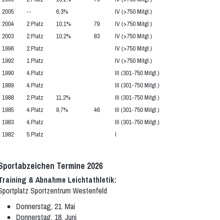
2005
--
6,3%
IV (>750 Mitgl.)
2004
2.Platz
10,1%
79
IV (>750 Mitgl.)
2003
2.Platz
10,2%
83
IV (>750 Mitgl.)
1996
2.Platz
IV (>750 Mitgl.)
1992
1.Platz
IV (>750 Mitgl.)
1990
4.Platz
III (301-750 Mitgl.)
1989
4.Platz
III (301-750 Mitgl.)
1988
2.Platz
11,2%
III (301-750 Mitgl.)
1985
4.Platz
9,7%
46
III (301-750 Mitgl.)
1983
4.Platz
III (301-750 Mitgl.)
1982
5.Platz
I
Sportabzeichen Termine 2026
Training & Abnahme Leichtathletik:
Sportplatz Sportzentrum Westenfeld
Donnerstag, 21. Mai
Donnerstag, 18. Juni