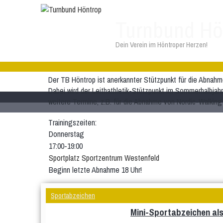
Turnbund Hö
Dein Verein im Höntroper Herzen!
Der TB Höntrop ist anerkannter Stützpunkt für die Abnah
Dabei wird der Leithathletik-Stützpunkt im Sommerhalbjahr
weitere Termine, z.B. für die Abnahme von Nordic-Walkin
Trainingszeiten:
Donnerstag
17:00-19:00
Sportplatz Sportzentrum Westenfeld
Beginn letzte Abnahme 18 Uhr!
Sportabzeichen
Mini-Sportabzeichen als