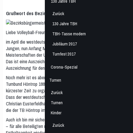
130 Jahre TBH
Grußwort des Bezirksbürgermeisters Wattenscheid
Zurück
130 Jahre TBH
Liebe Volleyball-Freunde,
TBH-Tasse modern
im April die westdeutschen Volleyball-Meisterschaften der U15
Jubiläum 2017
Jungen, nun Anfang Mai die Westdeutschen Volleyball-
Turnfest 2017
Meisterschaften der U21 Männer hier im Sportzentrum Westenfeld.
Das ist eine Auszeichnung für die Sportstadt Bochum, eine
Corona-Spezial
Auszeichnung für den Standort Wattenscheid.
Noch mehr ist es aber eine Auszeichnung für den Veranstalter, den
Turnen
Turnbund Höntrop 1887 e.V. Zwei Meisterschaften innerhalb
kürzester Zeit zu organisieren ist eine große Herausforderung.
Zurück
Dass der westdeutsche Volleyballverband dies dem Team um
Turnen
Christian Eusterfeldhaus zutraut, zeigt die hohe Wertschätzung,
die der TB Höntrop im Verband genießt.
Kinder
Auch ich bin mir sicher, dass diese Wettkämpfe – super organisiert
Zurück
– für alle Beteiligten nach der langen, Corona bedingten
Enthaltsamkeit wieder ein Highlight sein werden. Sportlich