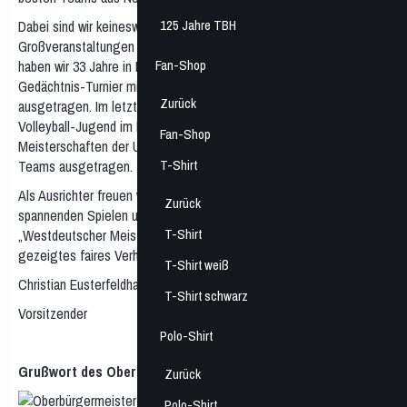
125 Jahre TBH
Dabei sind wir keineswegs völlig ahnungslos, was volleyballerische
Großveranstaltungen angeht, denn bis zum Beginn der Pandemie
Fan-Shop
haben wir 33 Jahre in Folge unser traditionelles Norbert-Beil-
Gedächtnis-Turnier mit bis zu 32 Mannschaften an zwei Tagen
Zurück
ausgetragen. Im letzten Jahr haben wir dann für die Deutsche
Volleyball-Jugend im Rahmen der RUHR GAMES die Deutschen
Fan-Shop
Meisterschaften der U20 im Beachvolleyball mit ebenfalls 32
T-Shirt
Teams ausgetragen.
Als Ausrichter freuen wir uns auf ein tolles Turnier, mit vielen
Zurück
spannenden Spielen und am Ende auf einen Sieger, der den Titel
T-Shirt
„Westdeutscher Meister“ sowohl sportlich als auch durch
gezeigtes faires Verhalten auf und neben dem Spielfeld verdient.
T-Shirt weiß
Christian Eusterfeldhaus
T-Shirt schwarz
Vorsitzender
Polo-Shirt
Grußwort des Oberbürgermeisters Bochum
Zurück
Polo-Shirt