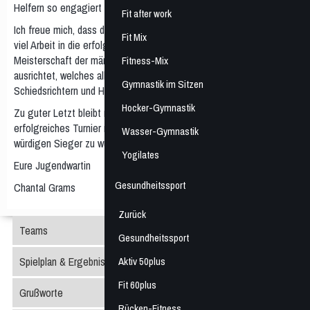
Helfern so engagiert seid solch ein Großereignis auszurichten.
Fit after work
Ich freue mich, dass der Turnbund Höntrop, als engagierter Verein
Fit Mix
viel Arbeit in die erfolgreiche Ausrichtung der Westdeutschen
Meisterschaft der männlichen U21 investiert und damit ein Ereignis
Fitness-Mix
ausrichtet, welches allen Teilnehmern, Zuschauern, Trainern,
Gymnastik im Sitzen
Schiedsrichtern und Helfern in Erinnerung bleiben wird!
Hocker-Gymnastik
Zu guter Letzt bleibt mir nur noch ein spannendes und
erfolgreiches Turnier mit packender Atmosphäre und einem
Wasser-Gymnastik
würdigen Sieger zu wünschen!
Yogilates
Eure Jugendwartin
Gesundheitssport
Chantal Grams
Zurück
Teams
Gesundheitssport
Spielplan & Ergebnisse
Aktiv 50plus
Fit 60plus
Grußworte
Rücken-Fitness