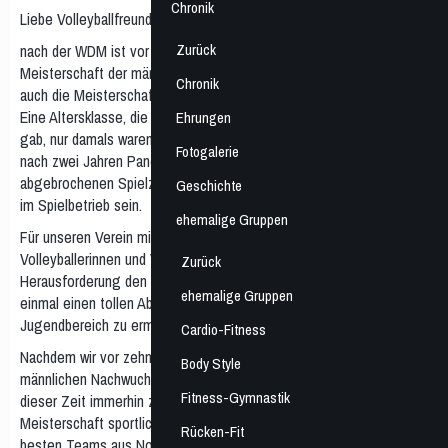
Chronik
Liebe Volleyballfreunde,
Zurück
nach der WDM ist vor der WDM, denn nach der Westdeutschen
Meisterschaft der männlichen U15 im April freuen wir uns darauf
Chronik
auch die Meisterschaft der männlichen U21 ausrichten zu dürfen.
Eine Altersklasse, die es vor vielen, vielen Jahren schon einmal
Ehrungen
gab, nur damals waren es noch die Junioren. Die Meisterschaft soll
Fotogalerie
nach zwei Jahren Pandemie mit vielen ausgefallenen Spielen, zwei
abgebrochenen Spielzeiten endlich wieder so etwas wie Normalität
Geschichte
im Spielbetrieb sein.
ehemalige Gruppen
Für unseren Verein mit annähernd 1.000 Mitgliedern und über 200
Volleyballerinnen und Volleyballern also eine erneute
Zurück
Herausforderung den Jugendlichen des Jahrgangs 2002 noch
ehemalige Gruppen
einmal einen tollen Abschluss ihrer vielfältigen Spielerkarrieren im
Jugendbereich zu ermöglichen.
Cardio-Fitness
Nachdem wir vor zehn Jahren mit dem kompletten Neuaufbau im
Body Style
männlichen Nachwuchsbereich begonnen haben, konnten wir in
Fitness-Gymnastik
dieser Zeit immerhin zwölfmal die Endrunde einer Westdeutschen
Meisterschaft sportlich erreichen. Nun begrüßen wir acht der
Rücken-Fit
besten Teams aus Nordrhein-Westfalen zur Endrunde in Bochum.