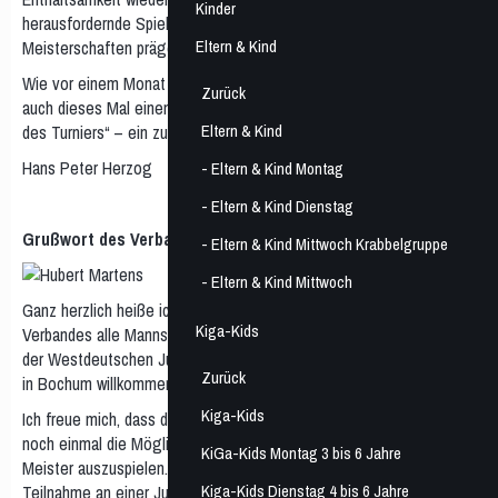
Kinder
herausfordernde Spiele im Geiste der Fairness sollen diese
Eltern & Kind
Meisterschaften prägen, das ist mein Wunsch.
Wie vor einem Monat stiftet die Bezirksvertretung Wattenscheid
Zurück
auch dieses Mal einen Sonderpokal für den „wertvollsten Spieler
Eltern & Kind
des Turniers“ – ein zusätzlicher Ansporn für die Mannschaften.
Hans Peter Herzog
- Eltern & Kind Montag
- Eltern & Kind Dienstag
Grußwort des Verbandspräsidenten
- Eltern & Kind Mittwoch Krabbelgruppe
- Eltern & Kind Mittwoch
Ganz herzlich heiße ich im Namen des Westdeutschen Volleyball-
Kiga-Kids
Verbandes alle Mannschaften, Schiedsrichter, Eltern und Gäste zu
der Westdeutschen Jugendmeisterschaft 2022 der männlichen U21
Zurück
in Bochum willkommen.
Kiga-Kids
Ich freue mich, dass die U21-Volleyballer bei dieser Turnierpremiere
noch einmal die Möglichkeit haben, den Westdeutschen Jugend-
KiGa-Kids Montag 3 bis 6 Jahre
Meister auszuspielen. Für die meisten Spieler wird dies die letzte
Kiga-Kids Dienstag 4 bis 6 Jahre
Teilnahme an einer Jugendmeisterschaft sein.