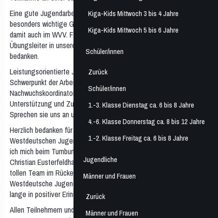
Eine gute Jugendarbeit und die Förderung junger Talente sind eine
Kiga-Kids Mittwoch 3 bis 4 Jahre
besonders wichtige Grundlage für sportliche Erfolge im Verein und
Kiga-Kids Mittwoch 5 bis 6 Jahre
damit auch im WVV. Für das große Engagement der Trainer und
Übungsleiter in unseren Vereinen möchte ich mich daher herzlich
Schüler/innen
bedanken.
Leistungsorientierte Jugendarbeit ist und bleibt ein wesentlicher
Zurück
Schwerpunkt der Arbeit des WVV. Unsere Landestrainer und
Schüler/innen
Nachwuchskoordinatoren stehen unseren Vereinen zur
Unterstützung und Zusammenarbeit gerne zur Verfügung.
1.-3. Klasse Dienstag ca. 6 bis 8 Jahre
Sprechen sie uns an und nutzen Sie unsere Angebote.
4.-6. Klasse Donnerstag ca. 8 bis 12 Jahre
Herzlich bedanken für die diesjährige Ausrichtung der
1.-2. Klasse Freitag ca. 6 bis 8 Jahre
Westdeutschen Jugendmeisterschaft der männlichen U21 möchte
ich mich beim Turnbund Höntrop 1887 e.V. unter der Leitung von
Jugendliche
Christian Eusterfeldhaus. Ein engagierter Ausrichter mit einem
tollen Team im Rücken steht als Garant für eine gelungene
Männer und Frauen
Westdeutsche Jugendmeisterschaft, die den Teilnehmern noch
lange in positiver Erinnerung bleibt.
Zurück
Allen Teilnehmern und Zuschauern wünsche ich im Interesse des
Männer und Frauen