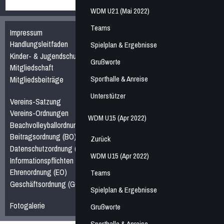
WDM U21 (Mai 2022)
Teams
Impressum
Handlungsleitfaden
Spielplan & Ergebnisse
Kinder- & Jugendschutz
Grußworte
Mitgliedschaft
Sporthalle & Anreise
Mitgliedsbeiträge
Unterstützer
Vereins-Satzung
Vereins-Ordnungen
WDM U15 (Apr 2022)
Beachvolleyballordnung (BVO)
Beitragsordnung (BO)
Zurück
Datenschutzordnung (DO)
WDM U15 (Apr 2022)
Informationspflichten nach Artikel 13 & 14 DSGVO
Ehrenordnung (EO)
Teams
Geschäftsordnung (GO)
Spielplan & Ergebnisse
Fotogalerie
Grußworte
Sporthalle & Anreise