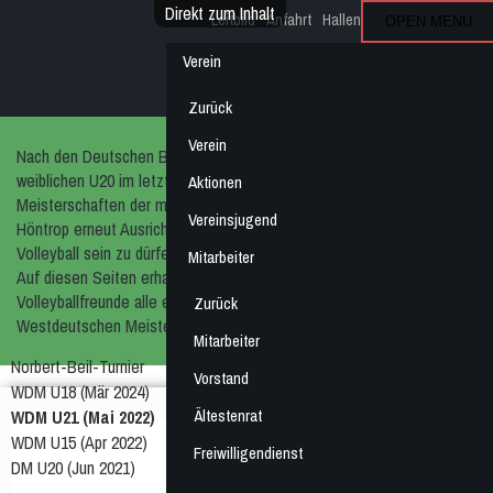
Direkt zum Inhalt
Leitbild
Anfahrt
Hallenplan
Kalender
Login
OPEN MENU
Turnbund
Verein
Höntrop
Zurück
Verein
Dein Verein im Höntroper Herzen!
Nach den Deutschen Beach-Meisterschaften der männlichen und
weiblichen U20 im letzten Jahr und den Westdeutschen
Aktionen
Meisterschaften der männlichen U15 im April freut sich der Turnbund
Vereinsjugend
Höntrop erneut Ausrichter eines herausragenden Highlight im
Volleyball sein zu dürfen.
Mitarbeiter
Auf diesen Seiten erhalten die Mannschaften und interessierten
Volleyballfreunde alle erforderlichen Informationen zu den
Zurück
Westdeutschen Meisterschaften der männlichen U21.
Mitarbeiter
Norbert-Beil-Turnier
Vorstand
WDM U18 (Mär 2024)
Ältestenrat
WDM U21 (Mai 2022)
WDM U15 (Apr 2022)
Grußwort des Ausrichters
Freiwilligendienst
DM U20 (Jun 2021)