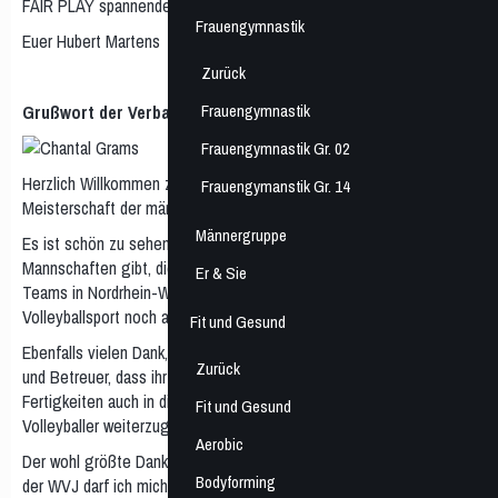
FAIR PLAY spannende Spiele.
Frauengymnastik
Euer Hubert Martens
Zurück
Frauengymnastik
Grußwort der Verbandsjugendwartin
Frauengymnastik Gr. 02
Herzlich Willkommen zu der diesjährigen Westdeutschen
Frauengymanstik Gr. 14
Meisterschaft der männlichen U21 in Bochum!
Männergruppe
Es ist schön zu sehen, dass es so viele und talentierte
Mannschaften gibt, die sich als Ziel gesetzt haben, zu den besten
Er & Sie
Teams in Nordrhein-Westfalen zu gehören und damit den
Volleyballsport noch attraktiver zu gestalten! Dankeschön!
Fit und Gesund
Ebenfalls vielen Dank, an Eltern, Zuschauer, Schiedsrichter, Trainer
Zurück
und Betreuer, dass ihr eure Freizeit nutzt, um euer Wissen und eure
Fertigkeiten auch in diesen Zeiten an eine neue Generation
Fit und Gesund
Volleyballer weiterzugeben. Ohne euch alle würde es nicht gehen!
Aerobic
Der wohl größte Dank geht aber heute an die Ausrichter: im Namen
Bodyforming
der WVJ darf ich mich herzlich dafür bedanken, dass ihr mit all euren