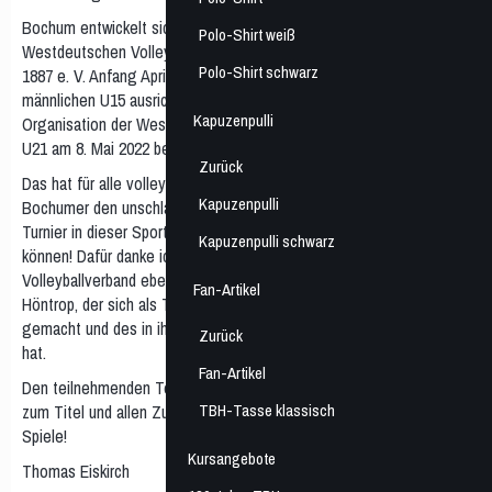
Bochum entwickelt sich in diesem Jahr zu einem El Dorado des
Polo-Shirt weiß
Westdeutschen Volleyballverbandes: Nachdem der TB Höntrop
Polo-Shirt schwarz
1887 e. V. Anfang April die Westdeutschen Meisterschaften der
männlichen U15 ausrichten durfte, wurde der Verein nun mit der
Kapuzenpulli
Organisation der Westdeutschen Meisterschaften der männlichen
U21 am 8. Mai 2022 beauftragt.
Zurück
Das hat für alle volleyballbegeisterten Bochumerinnen und
Kapuzenpulli
Bochumer den unschlagbaren Vorteil, erneut ein hochklassiges
Turnier in dieser Sportart quasi vor der Haustür miterleben zu
Kapuzenpulli schwarz
können! Dafür danke ich den Verantwortlichen im Westdeutschen
Volleyballverband ebenso herzlich wie dem engagierten TB
Fan-Artikel
Höntrop, der sich als Top-Ausrichter solcher Turniere einen Namen
gemacht und des in ihn gesetzten Vertrauens als würdig erwiesen
Zurück
hat.
Fan-Artikel
Den teilnehmenden Teams wünsche ich viel Erfolg auf dem Weg
TBH-Tasse klassisch
zum Titel und allen Zuschauerinnen und Zuschauern spannende
Spiele!
Kursangebote
Thomas Eiskirch