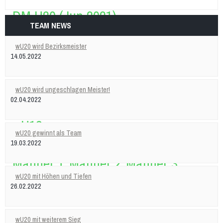
DM U20 (Jun 2021)
TEAM NEWS
Anfänger
Frauen
wU20 wird Bezirksmeister
14.05.2022
Frauen 1
Frauen 2
Frauen 3
Weibliche Jugend
wU20 wird ungeschlagen Meister!
02.04.2022
wU20
wU18
wU16
wU14
wU13
wU12
wU20 gewinnt als Team
Männer
19.03.2022
Männer 1
Männer 2
Männer 3
Männliche Jugend
wU20 mit Höhen und Tiefen
26.02.2022
mU20
mU16
mU14
mU13
mU12
Beach
Hobby
wU20 mit weiterem Sieg