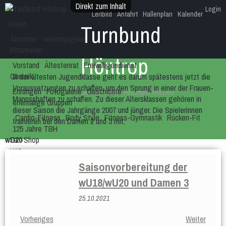
Direkt zum Inhalt
Login
Leitbild
Anfahrt
Hallenplan
Kalender
Verein
Turnbund
Aktionen
Vereinsjugend
Mitarbeiter
Höntrop
Vorstand
Ältestenrat
Freiwilligendienst
Chronik
In der ältesten Jugendklasse geht es darum spätestens jetzt die
Voraussetzungen zu schaffen, um den Sprung in einer der Frauen-
Ehrungen
Fotogalerie
Geschichte
Dein Verein im Höntroper Herzen!
Mannschaften zu schaffen. Zu dieser Altersklassen gehören in
ehemalige Gruppen
dieser Saison die Jahrgänge 2007 und jünger. Die Spielerinnen
Cardio-Fitness
Body Style
Fitness-Gymnastik
Rücken-Fit
trainieren bei den Damen 2 und 3 mit.
125 Jahre TBH
wU20
Fan-Shop
wU18
T-Shirt
wU16
Saisonvorbereitung der
T-Shirt weiß
T-Shirt schwarz
wU14
wU18/wU20 und Damen 3
Polo-Shirt
Kapuzenpulli
wU13
Polo-Shirt weiß
Polo-Shirt schwarz
Kapuzenpulli schwarz
wU12
25.10.2021
Fan-Artikel
Vorheriges
Weiter
TBH-Tasse klassisch