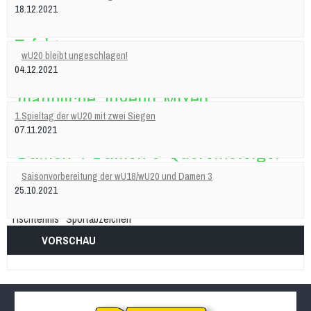
18.12.2021
Stadtliga Mixed
Mixed
Erfolge
wU20 bleibt ungeschlagen!
Frauen
weibliche Jugend
Männer
04.12.2021
männliche Jugend
Mixed
History
1.Spieltag der wU20 mit zwei Siegen
07.11.2021
Damen 4
Damen 5
Quereinsteiger
Stadtliga Herren
mU20 (PSV)
mU18
Saisonvorbereitung der wU18/wU20 und Damen 3
25.10.2021
mU15
mixU14
mU12
wU15
Tischtennis
Sportabzeichen
VORSCHAU