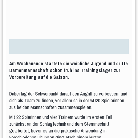
Jugendliche
Männer und Frauen
Frauengymnastik
Männergruppe
Er & Sie
Frauengymnastik Gr. 02
Frauengymanstik Gr. 14
Fit und Gesund
Aerobic
Bodyforming
Fit after work
Fit Mix
Fitness-Mix
Gymnastik im Sitzen
Hocker-Gymnastik
Wasser-Gymnastik
Yogilates
Am Wochenende startete die weibliche Jugend und dritte
Gesundheitssport
Damenmannschaft schon früh ins Trainingslager zur
Aktiv 50plus
Fit 60plus
Rücken-Fitness
Vorbereitung auf die Saison.
Volleyball
Turniere
Dabei lag der Schwerpunkt darauf den Angriff zu verbessern und
sich als Team zu finden, vor allem da in der wU20 Spielerinnen
Norbert-Beil-Turnier
aus beiden Mannschaften zusammenspielen.
Mit 22 Spierinnen und vier Trainern wurde im ersten Teil
Anmeldung geöffnet
zunächst an der Schlagtechnik und dem Stemmschritt
Sporthalle & Anreise
News
gearbeitet, bevor es an die praktische Anwendung in
verschiedenen Übungen ging. Nach einem kurzen