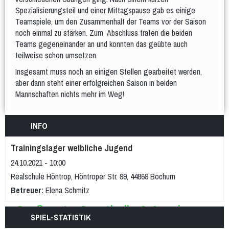
WDM U18 (Mär 2024)
Spezialisierungsteil und einer Mittagspause gab es einige
Teamspiele, um den Zusammenhalt der Teams vor der Saison
Teams
WDM-Magazin
noch einmal zu stärken. Zum Abschluss traten die beiden
WDM auf Twitch
Teams gegeneinander an und konnten das geübte auch
teilweise schon umsetzen.
Spielplan & Ergebnisse
Grußworte
Insgesamt muss noch an einigen Stellen gearbeitet werden,
Sporthalle & Anreise
Unterstützer
aber dann steht einer erfolgreichen Saison in beiden
WDM U21 (Mai 2022)
Mannschaften nichts mehr im Weg!
Teams
Spielplan & Ergebnisse
INFO
Grußworte
Sporthalle & Anreise
Trainingslager weibliche Jugend
Unterstützer
24.10.2021 - 10:00
WDM U15 (Apr 2022)
Realschule Höntrop, Höntroper Str. 99, 44869 Bochum
Teams
Spielplan & Ergebnisse
Betreuer:
Elena Schmitz
Grußworte
Sporthalle & Anreise
SPIEL-STATISTIK
Unterstützer