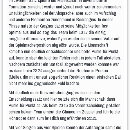
Jugendliche
Im zweiten Satz spielte die Mannschaft in unveränderter
Männer und Frauen
Formation zunächst weiter und geriet nach weiter zunehmenden
Unzulänglichkeiten bei der Absprache, aber auch im Aufschlag
Frauengymnastik
Männergruppe
und anderen Elementen zunehmend in Bedrängnis. In dieser
Er & Sie
Frauengymnastik Gr. 02
Frauengymanstik Gr. 14
Phase nutzte der Gegner dabei seine Möglichkeiten fast
Fit und Gesund
optimal aus und so zog das Team beim 10:17 die einzig
mögliche Alternative, wobei Fynn wieder durch seinen Vater auf
Aerobic
Bodyforming
Fit after work
Fit Mix
Fitness-Mix
der Spielmacherposition abgelöst wurde. Die Mannschaft
Gymnastik im Sitzen
Hocker-Gymnastik
Wasser-Gymnastik
kämpfte nun deutlich entschlossener und holte Punkt für Punkt
Yogilates
auf, konnte aber die leichten Fehler nicht in jedem Fall abstellen.
Gesundheitssport
Nachdem zunächst ein Satzball abgewehrt werden konnnte war
Aktiv 50plus
Fit 60plus
Rücken-Fitness
es dann beim 23:24 ausgerechtnet die Routine in Person
Volleyball
(Melle), die mit erneut zögerlicher Reaktion einen einfachen Ball
nicht mehr ins gegnerische Feld brachte.
Turniere
Mit deutlich mehr Konzentration ging es dann in den
Norbert-Beil-Turnier
Entscheidungssatz und hier setzte sich die Mannschaft dann
Punkt für Punkt ab. Als beim 20:15 die Vorentscheidung gefallen
Anmeldung geöffnet
schien bekam Fynn erneut die Chance im Zuspiel und führte die
Höntroper dann zum letztlich ungefährdeten 25:15.
Sporthalle & Anreise
News
Mit vier Siegen aus vier Spielen konnte der Aufsteiger damit die