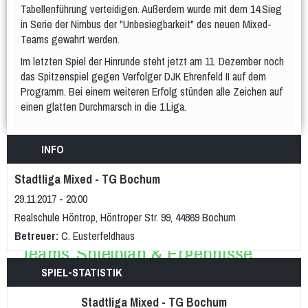
WDM U18 (Mär 2024)
Tabellenführung verteidigen. Außerdem wurde mit dem 14.Sieg
in Serie der Nimbus der "Unbesiegbarkeit" des neuen Mixed-
Teams
WDM-Magazin
Teams gewahrt werden.
WDM auf Twitch
Im letzten Spiel der Hinrunde steht jetzt am 11. Dezember noch
Spielplan & Ergebnisse
Grußworte
das Spitzenspiel gegen Verfolger DJK Ehrenfeld II auf dem
Programm. Bei einem weiteren Erfolg stünden alle Zeichen auf
Sporthalle & Anreise
Unterstützer
einen glatten Durchmarsch in die 1.Liga.
WDM U21 (Mai 2022)
Teams
Spielplan & Ergebnisse
INFO
Grußworte
Sporthalle & Anreise
Stadtliga Mixed - TG Bochum
Unterstützer
29.11.2017 - 20:00
Realschule Höntrop, Höntroper Str. 99, 44869 Bochum
WDM U15 (Apr 2022)
Betreuer:
C. Eusterfeldhaus
Teams
Spielplan & Ergebnisse
Grußworte
Sporthalle & Anreise
SPIEL-STATISTIK
Unterstützer
Stadtliga Mixed - TG Bochum