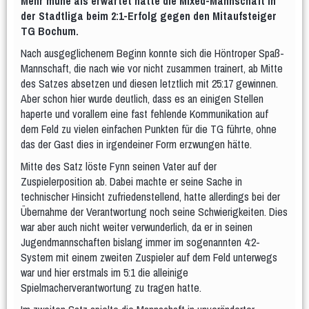
Mehr mühe als erwartet hatte die Mixed-Mannschaft in
Kursangebote
130 Jahre TBH
der Stadtliga beim 2:1-Erfolg gegen den Mitaufsteiger
TBH-Tasse modern
Jubiläum 2017
Turnfest 2017
TG Bochum.
Corona-Spezial
Nach ausgeglichenem Beginn konnte sich die Höntroper Spaß-
Turnen
Mannschaft, die nach wie vor nicht zusammen trainert, ab Mitte
Kinder
des Satzes absetzen und diesen letztlich mit 25:17 gewinnen.
Eltern & Kind
Aber schon hier wurde deutlich, dass es an einigen Stellen
haperte und vorallem eine fast fehlende Kommunikation auf
- Eltern & Kind Montag
- Eltern & Kind Dienstag
dem Feld zu vielen einfachen Punkten für die TG führte, ohne
- Eltern & Kind Mittwoch Krabbelgruppe
das der Gast dies in irgendeiner Form erzwungen hätte.
- Eltern & Kind Mittwoch
Kiga-Kids
Mitte des Satz löste Fynn seinen Vater auf der
Zuspielerposition ab. Dabei machte er seine Sache in
KiGa-Kids Montag 3 bis 6 Jahre
technischer Hinsicht zufriedenstellend, hatte allerdings bei der
Kiga-Kids Dienstag 4 bis 6 Jahre
Übernahme der Verantwortung noch seine Schwierigkeiten. Dies
Kiga-Kids Mittwoch 3 bis 4 Jahre
war aber auch nicht weiter verwunderlich, da er in seinen
Kiga-Kids Mittwoch 5 bis 6 Jahre
Jugendmannschaften bislang immer im sogenannten 4:2-
Schüler/innen
System mit einem zweiten Zuspieler auf dem Feld unterwegs
1.-3. Klasse Dienstag ca. 6 bis 8 Jahre
war und hier erstmals im 5:1 die alleinige
4.-6. Klasse Donnerstag ca. 8 bis 12 Jahre
Spielmacherverantwortung zu tragen hatte.
1.-2. Klasse Freitag ca. 6 bis 8 Jahre