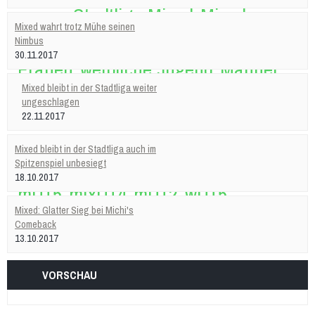
Stadtliga Mixed
Mixed
Mixed wahrt trotz Mühe seinen
Erfolge
Nimbus
30.11.2017
Frauen
weibliche Jugend
Männer
männliche Jugend
Mixed
Mixed bleibt in der Stadtliga weiter
ungeschlagen
History
22.11.2017
Damen 4
Damen 5
Quereinsteiger
Mixed bleibt in der Stadtliga auch im
Spitzenspiel unbesiegt
Stadtliga Herren
mU20 (PSV)
mU18
18.10.2017
mU15
mixU14
mU12
wU15
Mixed: Glatter Sieg bei Michi's
Tischtennis
Sportabzeichen
Comeback
13.10.2017
VORSCHAU